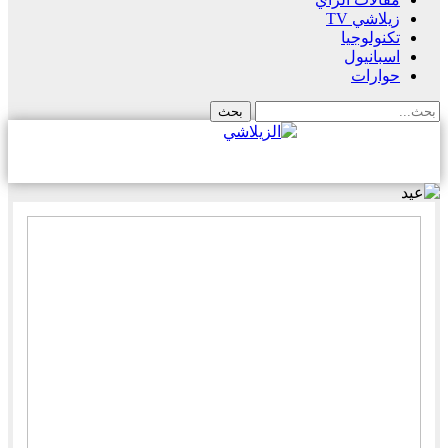
زيلاشي TV
تكنولوجيا
اسبانيول
حوارات