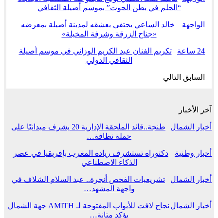
“الحلم في بطن الحوت” بموسم أصيلة الثقافي
الواجهة
خالد الساعي يحتفي بعشقه لمدينة أصيلة بمعرضه
«جناح الزرقة وشرفة المخيلة»
24 ساعة
تكريم الفنان عبد الكريم الوزاني في موسم أصيلة
الثقافي الدولي
السابق
التالي
آخر الأخبار
أخبار الشمال
طنجة..قائد الملحقة الإدارية 20 يشرف ميدانيًا على
حملة نظافة…
أخبار وطنية
دكتوراه تستشرف ريادة المغرب بإفريقيا في عصر
الذكاء الاصطناعي
أخبار الشمال
تشريعيات الفحص أنجرة.. عبد السلام الشلاف في
واجهة المشهد…
أخبار الشمال
نجاح لافت للأبواب المفتوحة لـ AMITH جهة الشمال
يؤكد متانة…