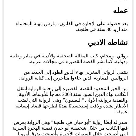
عمله
بعد حصوله على الإجازة في القانون، مارس مهنة المحاماة
مند أزيد 30 سنة في طنجة.
نشاطه الادبي
روائي، ومحام، كتب المقالة الصحفية والأدبية في منابر وطنية
ودولية. كما نشر القصة القصيرة في مجالات عربية.
ينتمي الروائي المغربي بهاء الدين الطود إلى الجديد من
الروائيين المغاربة الذين جاءوا متأخرين إلى كتابة الرواية.
من الحيز المحدود للقصة القصيرة إلى رحابة الرواية انتقل
الكاتب بهاء الدين الطود سنة 2003 مفاجأ للأوساط الأدبية
والنقدية بروايته الأولى “البعيدون” وهي الرواية التي لفتت
الأنظار بشدة ولاقت إستحسنانًا نقديًا لطرحها قضايا إنسانية
عميقة
صدر له أيضًا رواية “أبو حيان في طنجة” وهي الرواية يعرض
فيها الكاتب من خلال شخصية أبو حيان قضية الهجرة السرية
التي أصبحت خلال السنوات الأخيرة وأصبحت تؤرق أوروبا