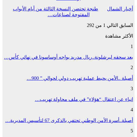
أخبار الشمال
طنجة تحتضن النسخة الثالثة من أيام الأبواب
المفتوحة لصناعات…
السابق
التالي
1 من 292
الأكثر مشاهدة
1
بعد سحقه لبرشلونة..ريال مدريد يواجه أوساسونا في نهائي كأس…
2
أصيلة ..الأمن يحبط عملية تهريب دولي لحوالي ” 900…
3
انباء عن اعتقال “هؤلاء” في ملف محاولة تهريب…
4
أصيلة..أسرة الأمن الوطني تحتفي بالذكرى 67 لتأسيس المديرية…
5