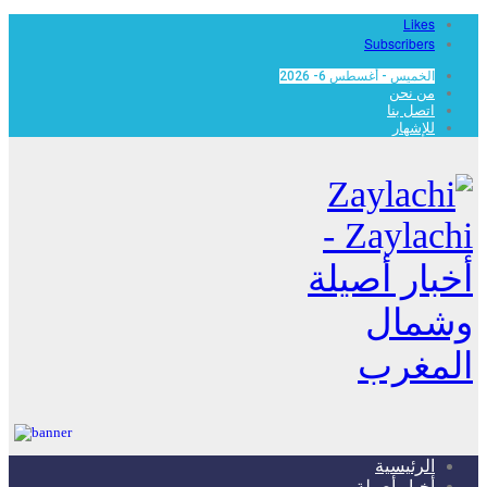
Likes
Subscribers
الخميس - أغسطس 6- 2026
من نحن
اتصل بنا
للإشهار
Zaylachi -
أخبار أصيلة
وشمال
المغرب
الرئيسية
أخبار أصيلة