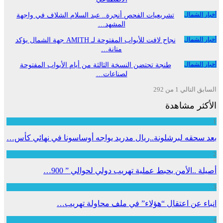
أخبار الشمال
تشريعيات الفحص أنجرة.. عبد السلام الشلاف في واجهة
المشهد…
أخبار الشمال
نجاح لافت للأبواب المفتوحة لـ AMITH جهة الشمال يؤكد
متانة…
أخبار الشمال
طنجة تحتضن النسخة الثالثة من أيام الأبواب المفتوحة
لصناعات…
السابق
التالي
1 من 292
الأكثر مشاهدة
1
بعد سحقه لبرشلونة..ريال مدريد يواجه أوساسونا في نهائي كأس…
2
أصيلة ..الأمن يحبط عملية تهريب دولي لحوالي ” 900…
3
انباء عن اعتقال “هؤلاء” في ملف محاولة تهريب…
4