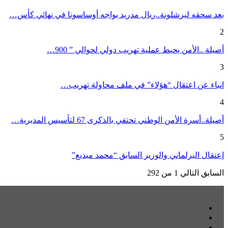
بعد سحقه لبرشلونة..ريال مدريد يواجه أوساسونا في نهائي كأس…
2
أصيلة ..الأمن يحبط عملية تهريب دولي لحوالي ” 900…
3
انباء عن اعتقال “هؤلاء” في ملف محاولة تهريب…
4
أصيلة..أسرة الأمن الوطني تحتفي بالذكرى 67 لتأسيس المديرية…
5
إعتقال البرلماني والوزير السابق “محمد مبديع”
السابق
التالي
1 من 292