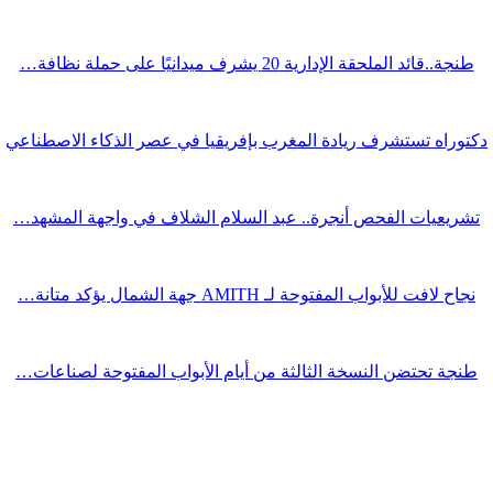
طنجة..قائد الملحقة الإدارية 20 يشرف ميدانيًا على حملة نظافة…
دكتوراه تستشرف ريادة المغرب بإفريقيا في عصر الذكاء الاصطناعي
تشريعيات الفحص أنجرة.. عبد السلام الشلاف في واجهة المشهد…
نجاح لافت للأبواب المفتوحة لـ AMITH جهة الشمال يؤكد متانة…
طنجة تحتضن النسخة الثالثة من أيام الأبواب المفتوحة لصناعات…