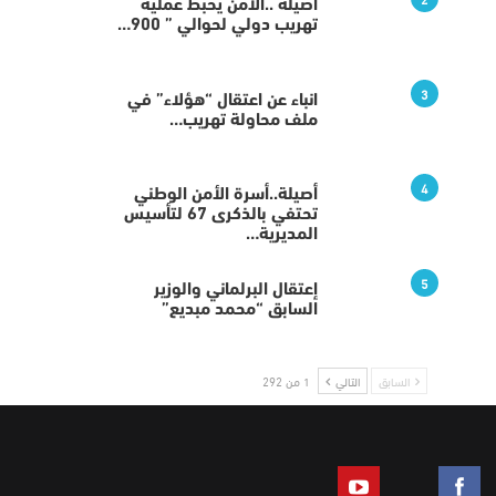
أصيلة ..الأمن يحبط عملية
تهريب دولي لحوالي ” 900…
3
انباء عن اعتقال “هؤلاء” في
ملف محاولة تهريب…
4
أصيلة..أسرة الأمن الوطني
تحتفي بالذكرى 67 لتأسيس
المديرية…
5
إعتقال البرلماني والوزير
السابق “محمد مبديع”
السابق
التالي
1 من 292