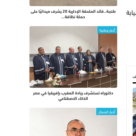
ابة
طنجة..قائد الملحقة الإدارية 20 يشرف ميدانيًا على
حملة نظافة…
أخبار وطنية
لف
دكتوراه تستشرف ريادة المغرب بإفريقيا في عصر
الذكاء الاصطناعي
أخبار الشمال