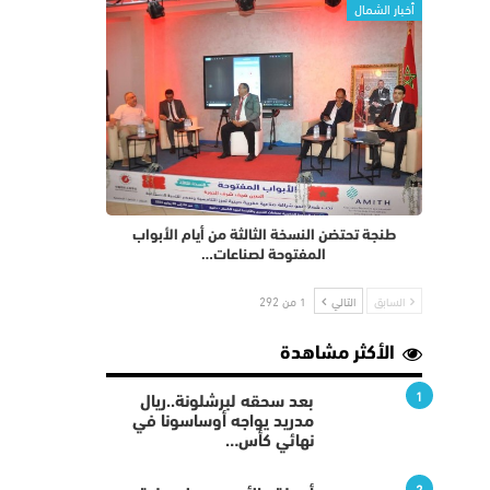
أخبار الشمال
طنجة تحتضن النسخة الثالثة من أيام الأبواب
المفتوحة لصناعات…
السابق
التالي
1 من 292
الأكثر مشاهدة
1
بعد سحقه لبرشلونة..ريال
مدريد يواجه أوساسونا في
نهائي كأس…
2