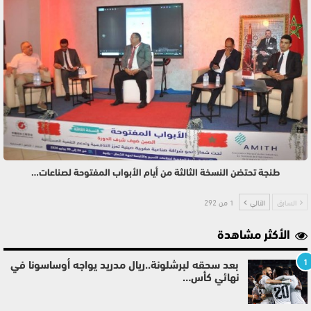
طنجة تحتضن النسخة الثالثة من أيام الأبواب المفتوحة لصناعات…
السابق
التالي
1 من 292
الأكثر مشاهدة
1
بعد سحقه لبرشلونة..ريال مدريد يواجه أوساسونا في
نهائي كأس…