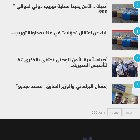
2
أصيلة ..الأمن يحبط عملية تهريب دولي لحوالي ”
900…
3
انباء عن اعتقال “هؤلاء” في ملف محاولة تهريب…
4
أصيلة..أسرة الأمن الوطني تحتفي بالذكرى 67
لتأسيس المديرية…
5
إعتقال البرلماني والوزير السابق “محمد مبديع”
السابق
التالي
1 من 292