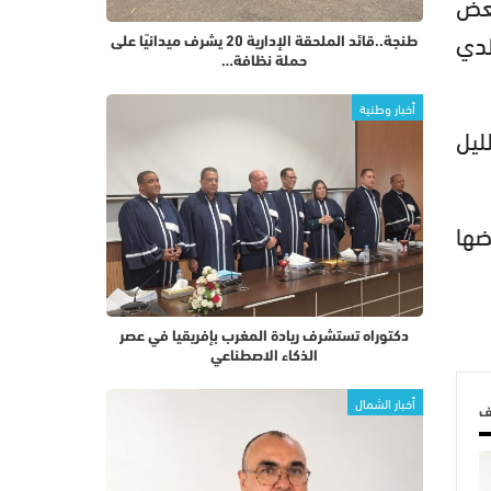
بعض
لدي
طنجة..قائد الملحقة الإدارية 20 يشرف ميدانيًا على
حملة نظافة…
أخبار وطنية
ليل
ضها
دكتوراه تستشرف ريادة المغرب بإفريقيا في عصر
الذكاء الاصطناعي
أخبار الشمال
لف