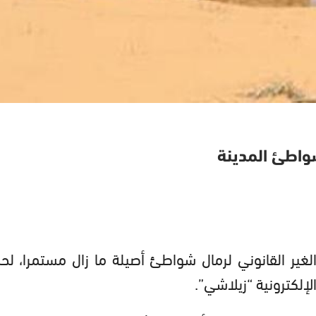
شواطئ المدينة
ير القانوني لرمال شواطئ أصيلة ما زال مستمرا، لح
إلكترونية “زيلاشي”.