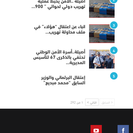
أصيلة ..الأمن يحبط عملية
تهريب دولي لحوالي ” 900…
3
انباء عن اعتقال “هؤلاء” في
ملف محاولة تهريب…
4
أصيلة..أسرة الأمن الوطني
تحتفي بالذكرى 67 لتأسيس
المديرية…
5
إعتقال البرلماني والوزير
السابق “محمد مبديع”
السابق
التالي
1 من 292