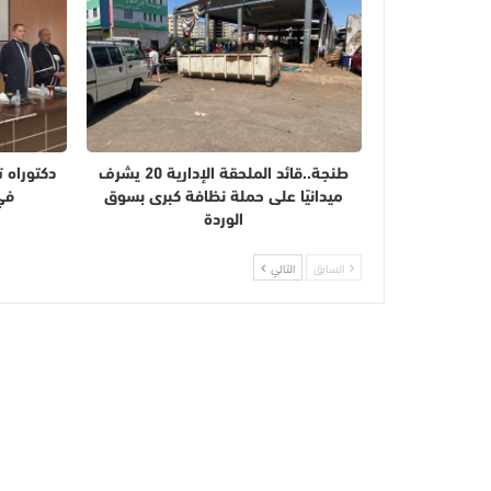
طنجة..قائد الملحقة الإدارية 20 يشرف
دكتوراه 
ميدانيًا على حملة نظافة كبرى بسوق
في
الوردة
السابق
التالي