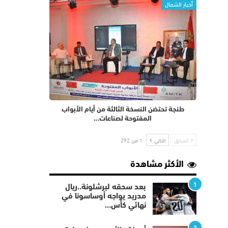
أخبار الشمال
طنجة تحتضن النسخة الثالثة من أيام الأبواب
المفتوحة لصناعات…
السابق
التالي
1 من 292
الأكثر مشاهدة
1
بعد سحقه لبرشلونة..ريال
مدريد يواجه أوساسونا في
نهائي كأس…
2