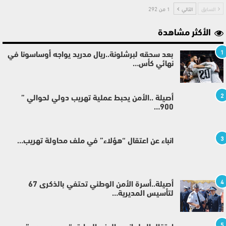
السابق
التالي
1 من 292
الأكثر مشاهدة
1
بعد سحقه لبرشلونة..ريال مدريد يواجه أوساسونا في
نهائي كأس…
2
أصيلة ..الأمن يحبط عملية تهريب دولي لحوالي ”
900…
3
انباء عن اعتقال “هؤلاء” في ملف محاولة تهريب…
4
أصيلة..أسرة الأمن الوطني تحتفي بالذكرى 67
لتأسيس المديرية…
5