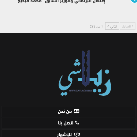
إعتقال البرلماني والوزير السابق “محمد مبديع”
السابق
التالي
1 من 292
من نحن
اتصل بنا
للإشهار