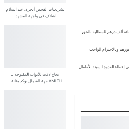
تشريعيات الفحص أنجرة.. عبد السلام
الشلاف في واجهة المشهد…
اء، بالحبس لثلاث سنوات نافذة، في حق الوزير السابق محمد زيان، بالإضافة الى غرامة مالية قدرها 5000 درهم، ومائة ألف درهم للمطالبة بالحق
ورهم وبالاحترام الواجب
إعطاء القدوة السيئة للأطفال
نجاح لافت للأبواب المفتوحة لـ
AMITH جهة الشمال يؤكد متانة…