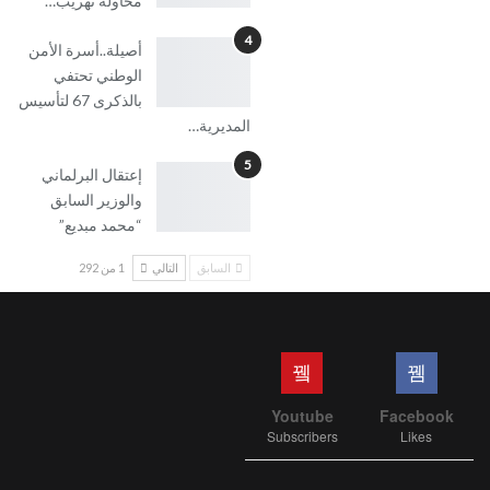
محاولة تهريب…
4
أصيلة..أسرة الأمن
الوطني تحتفي
بالذكرى 67 لتأسيس
المديرية…
5
إعتقال البرلماني
والوزير السابق
“محمد مبديع”
السابق
التالي
1 من 292
Youtube
Facebook
Subscribers
Likes