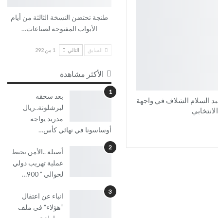
طنجة تحتضن النسخة الثالثة من أيام
الأبواب المفتوحة لصناعات…
السابق
التالي
1 من 292
الأكثر مشاهدة
1
بعد سحقه
د السلام الشلاف في واجهة
لبرشلونة..ريال
لانتخابي
مدريد يواجه
أوساسونا في نهائي كأس…
2
أصيلة ..الأمن يحبط
عملية تهريب دولي
لحوالي ” 900…
3
انباء عن اعتقال
“هؤلاء” في ملف