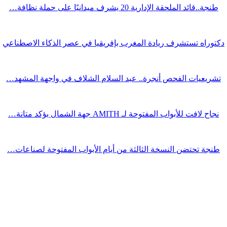
طنجة..قائد الملحقة الإدارية 20 يشرف ميدانيًا على حملة نظافة…
دكتوراه تستشرف ريادة المغرب بإفريقيا في عصر الذكاء الاصطناعي
تشريعيات الفحص أنجرة.. عبد السلام الشلاف في واجهة المشهد…
نجاح لافت للأبواب المفتوحة لـ AMITH جهة الشمال يؤكد متانة…
طنجة تحتضن النسخة الثالثة من أيام الأبواب المفتوحة لصناعات…