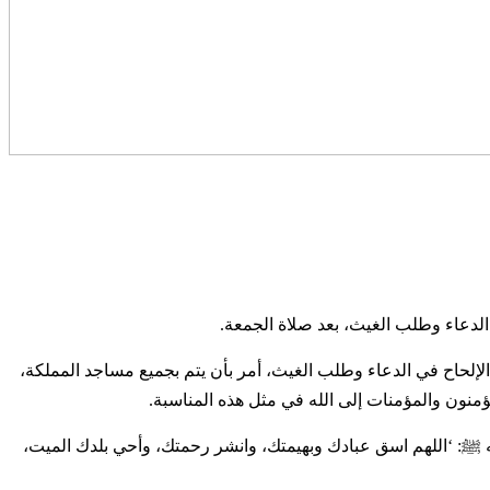
إلحاح في الدعاء وطلب الغيث، أمر بأن يتم بجميع مساجد المملكة،
له ﷺ: ‘اللهم اسق عبادك وبهيمتك، وانشر رحمتك، وأحي بلدك الميت،