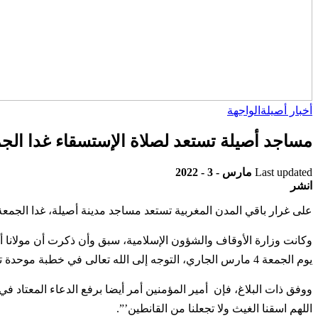
أخبار أصيلة
الواجهة
مساجد أصيلة تستعد لصلاة الإستسقاء غدا الج
Last updated
مارس - 3 - 2022
انشر
على غرار باقي المدن المغربية تستعد مساجد مدينة أصيلة، غدا الجمعة 3 مارس من الشهر الجاري، لإقامة صلاة الإستسقاء قصد الإلحاح في الدعاء وطلب الغيث، بعد صلاة الجم
وكانت وزارة الأوقاف والشؤون الإسلامية، سبق وأن ذكرت أن مولانا 
يوم الجمعة 4 مارس الجاري، التوجه إلى الله تعالى في خطبة موحدة تتضمن بيان مغزى هذه السنة المباركة، وروح التضرع التي يتوجه بها المؤمنون والمؤمنات إلى الله في مثل هذه المناسبة.
ووفق ذات البلاغ، فإن أمير المؤمنين أمر أيضا برفع الدعاء المعتاد 
اللهم اسقنا الغيث ولا تجعلنا من القانطين’”.