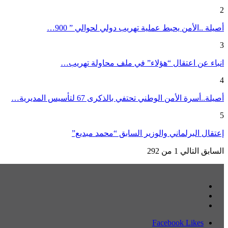
2
أصيلة ..الأمن يحبط عملية تهريب دولي لحوالي ” 900…
3
انباء عن اعتقال “هؤلاء” في ملف محاولة تهريب…
4
أصيلة..أسرة الأمن الوطني تحتفي بالذكرى 67 لتأسيس المديرية…
5
إعتقال البرلماني والوزير السابق “محمد مبديع”
السابق
التالي
1 من 292
Facebook
Likes