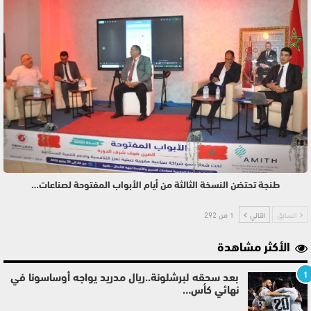
طنجة تحتضن النسخة الثالثة من أيام الأبواب المفتوحة لصناعات…
السابق
التالي
1 من 292
الأكثر مشاهدة
1
بعد سحقه لبرشلونة..ريال مدريد يواجه أوساسونا في
نهائي كأس…