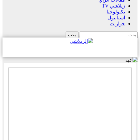
زيلاشي TV
تكنولوجيا
اسبانيول
حوارات