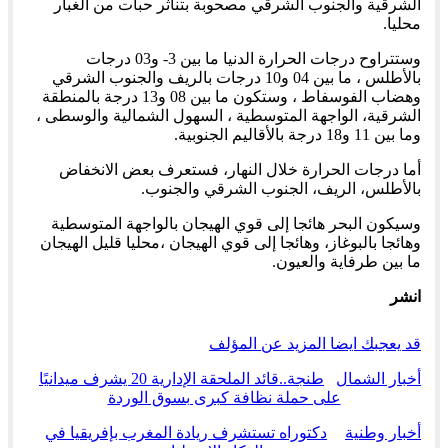
الشرقية والجنوب الشرقي مصحوبة بتناثر حبات من الغبار
محليا.
وستتراوح درجات الحرارة الدنيا ما بين 3- و03 درجات
بالأطلس ، ما بين 04 و10 درجات بالريف والجنوب الشرقي
وهضاب الفوسفاط ، وستكون ما بين 08 و13 درجة بالمنطقة
الشرقية، الواجهة المتوسطية ، السهول الشمالية والوسطى ،
وما بين 11 و18 درجة بالأقاليم الجنوبية.
أما درجات الحرارة خلال النهار، فستعرف بعض الانخفاض
بالأطلس، الريف، الجنوب الشرقي والجنوب.
وسيكون البحر هائجا إلى قوي الهيجان بالواجهة المتوسطية
وهائجا بالبوغاز، وهائجا إلى قوي الهيجان ،محليا قليل الهيجان
ما بين طرفاية والعيون.
انشر
قد يعجبك ايضا
المزيد عن المؤلف
أخبار الشمال
طنجة..قائد الملحقة الإدارية 20 يشرف ميدانيًا
على حملة نظافة كبرى بسوق الوردة
أخبار وطنية
دكتوراه تستشرف ريادة المغرب بإفريقيا في