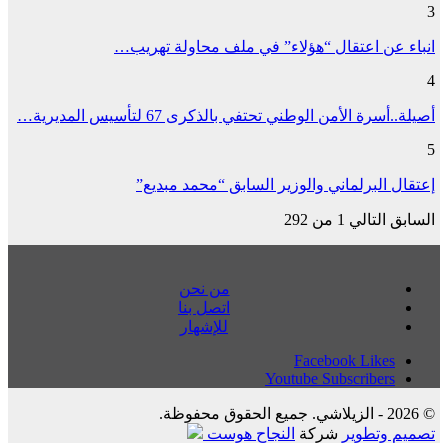
3
انباء عن اعتقال “هؤلاء” في ملف محاولة تهريب…
4
أصيلة..أسرة الأمن الوطني تحتفي بالذكرى 67 لتأسيس المديرية…
5
إعتقال البرلماني والوزير السابق “محمد مبديع”
السابق
التالي
1 من 292
من نحن
اتصل بنا
للإشهار
Facebook
Likes
Youtube
Subscribers
© 2026 - الزيلاشي. جميع الحقوق محفوظة.
تصميم وتطوير
شركة
النجاح هوست