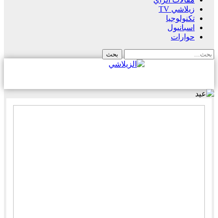
زيلاشي TV
تكنولوجيا
اسبانيول
حوارات