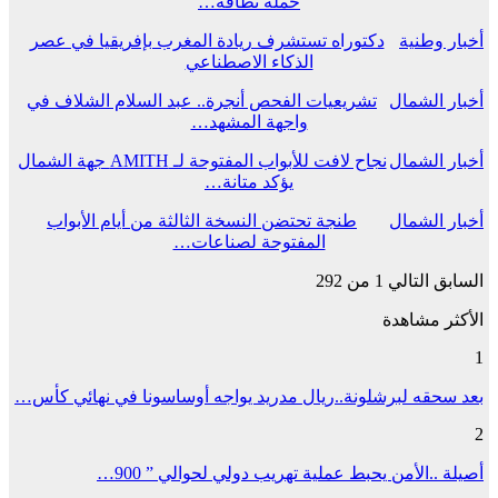
حملة نظافة…
أخبار وطنية
دكتوراه تستشرف ريادة المغرب بإفريقيا في عصر
الذكاء الاصطناعي
أخبار الشمال
تشريعيات الفحص أنجرة.. عبد السلام الشلاف في
واجهة المشهد…
أخبار الشمال
نجاح لافت للأبواب المفتوحة لـ AMITH جهة الشمال
يؤكد متانة…
أخبار الشمال
طنجة تحتضن النسخة الثالثة من أيام الأبواب
المفتوحة لصناعات…
السابق
التالي
1 من 292
الأكثر مشاهدة
1
بعد سحقه لبرشلونة..ريال مدريد يواجه أوساسونا في نهائي كأس…
2
أصيلة ..الأمن يحبط عملية تهريب دولي لحوالي ” 900…