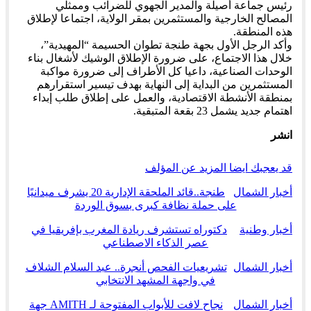
رئيس جماعة أصيلة والمدير الجهوي للضرائب وممثلي
المصالح الخارجية والمستثمرين بمقر الولاية، اجتماعا لإطلاق
هذه المنطقة.
وأكد الرجل الأول بجهة طنجة تطوان الحسيمة “المهيدية”،
خلال هذا الاجتماع، على ضرورة الإطلاق الوشيك لأشغال بناء
الوحدات الصناعية، داعيا كل الأطراف إلى ضرورة مواكبة
المستثمرين من البداية إلى النهاية بهدف تيسير استقرارهم
بمنطقة الأنشطة الاقتصادية، والعمل على إطلاق طلب إبداء
اهتمام جديد يشمل 23 بقعة المتبقية.
انشر
قد يعجبك ايضا
المزيد عن المؤلف
أخبار الشمال
طنجة..قائد الملحقة الإدارية 20 يشرف ميدانيًا
على حملة نظافة كبرى بسوق الوردة
أخبار وطنية
دكتوراه تستشرف ريادة المغرب بإفريقيا في
عصر الذكاء الاصطناعي
أخبار الشمال
تشريعيات الفحص أنجرة.. عبد السلام الشلاف
في واجهة المشهد الانتخابي
أخبار الشمال
نجاح لافت للأبواب المفتوحة لـ AMITH جهة