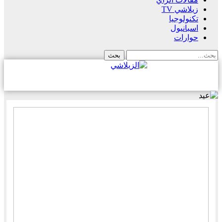
زيلاشي TV
تكنولوجيا
اسبانيول
حوارات