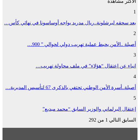
الأكثر مشاهدة
1
بعد سحقه لبرشلونة..ريال مدريد يواجه أوساسونا في نهائي كأس…
2
أصيلة ..الأمن يحبط عملية تهريب دولي لحوالي ” 900…
3
انباء عن اعتقال “هؤلاء” في ملف محاولة تهريب…
4
أصيلة..أسرة الأمن الوطني تحتفي بالذكرى 67 لتأسيس المديرية…
5
إعتقال البرلماني والوزير السابق “محمد مبديع”
السابق
التالي
1 من 292