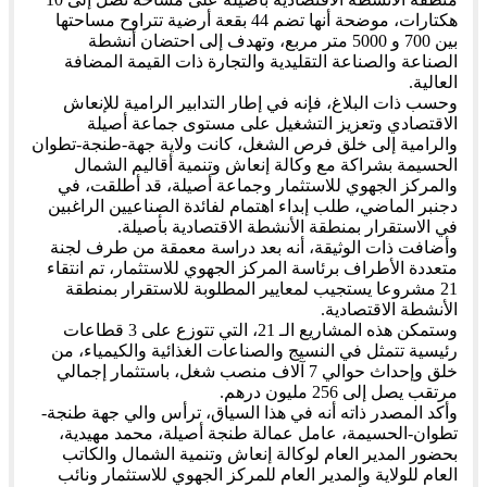
هكتارات، موضحة أنها تضم 44 بقعة أرضية تتراوح مساحتها
بين 700 و 5000 متر مربع، وتهدف إلى احتضان أنشطة
الصناعة والصناعة التقليدية والتجارة ذات القيمة المضافة
العالية.
وحسب ذات البلاغ، فإنه في إطار التدابير الرامية للإنعاش
الاقتصادي وتعزيز التشغيل على مستوى جماعة أصيلة
والرامية إلى خلق فرص الشغل، كانت ولاية جهة-طنجة-تطوان
الحسيمة بشراكة مع وكالة إنعاش وتنمية أقاليم الشمال
والمركز الجهوي للاستثمار وجماعة أصيلة، قد أطلقت، في
دجنبر الماضي، طلب إبداء اهتمام لفائدة الصناعيين الراغبين
في الاستقرار بمنطقة الأنشطة الاقتصادية بأصيلة.
وأضافت ذات الوثيقة، أنه بعد دراسة معمقة من طرف لجنة
متعددة الأطراف برئاسة المركز الجهوي للاستثمار، تم انتقاء
21 مشروعا يستجيب لمعايير المطلوبة للاستقرار بمنطقة
الأنشطة الاقتصادية.
وستمكن هذه المشاريع الـ 21، التي تتوزع على 3 قطاعات
رئيسية تتمثل في النسيج والصناعات الغذائية والكيمياء، من
خلق وإحداث حوالي 7 آلاف منصب شغل، باستثمار إجمالي
مرتقب يصل إلى 256 مليون درهم.
وأكد المصدر ذاته أنه في هذا السياق، ترأس والي جهة طنجة-
تطوان-الحسيمة، عامل عمالة طنجة أصيلة، محمد مهيدية،
بحضور المدير العام لوكالة إنعاش وتنمية الشمال والكاتب
العام للولاية والمدير العام للمركز الجهوي للاستثمار ونائب