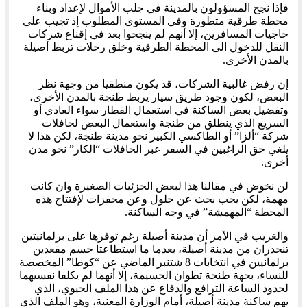
فإذا نجح المسؤولون بالمدينة في جلب الأموال لإعداد وبناء
محطة طرقية متطورة وفي المستوى المطلوب إذ تجيب على
حاجيات المسافرين، إلا أنهم لم ينجحوا بعد في إقناع شركات
النقل للدخول الى المحطة الطرقية وخلق رحلات تربط أصيلة
بالمدن الأخرى.
إن رفض غالبية الشركات، قد يكون منطقيا من وجهة نظر
البعض، لكون وجود طريق سيار يربط طنجة بالمدن الأخرى،
وتفضيل بعض الساكنة في استعمال القطار سواء العادي أو
السريع الذي ينطلق من طنجة واستعمال البعض لحافلات
شركة “ألزا” أو الطاكسي الكبير نحو مدينة طنجة، لكن هذا لا
يلغي حق الراغبين في السفر عبر الحافلات “الكار” نحو مدن
أخرى.
لن نخوض في مقالنا هذا لبعض الجزئيات الصغيرة وان كانت
مهمة، لكن يجب بحث عن حلول وعن محفزات لإفتتاح هذه
المحطة “المهمشة” في وجه الساكنة.
والغريب في الأمر أن مدينة أصيلة رغم توفرها على برلمانيتين
تنحدران من مدينة أصيلة، بعدما ما استطاعتا حسم مقعدين
برلمانيين في انتخابات 8 شتنبر الماضي عن “كوطا” المخصصة
للنساء، بجهة طنجة تطوان الحسيمة، إلا أنهما لم يكلفا نفسيهما
لحدود الساعة الترافع والدفاع عن هذا الملف الحيوي، الذي
يهم ساكنة مدينة أصيلة، أمام الوزارة المعنية، وهو الملف الذي