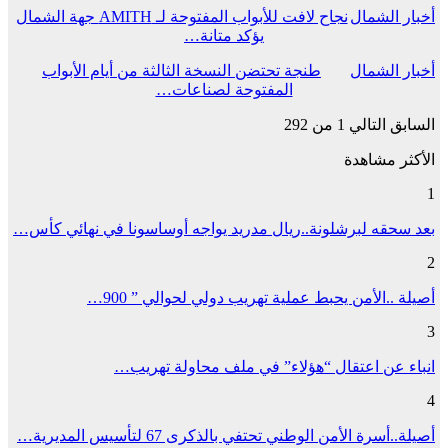
أخبار الشمال
نجاح لافت للأبواب المفتوحة لـ AMITH جهة الشمال
يؤكد متانة…
أخبار الشمال
طنجة تحتضن النسخة الثالثة من أيام الأبواب
المفتوحة لصناعات…
السابق
التالي
1 من 292
الأكثر مشاهدة
1
بعد سحقه لبرشلونة..ريال مدريد يواجه أوساسونا في نهائي كأس…
2
أصيلة ..الأمن يحبط عملية تهريب دولي لحوالي ” 900…
3
انباء عن اعتقال “هؤلاء” في ملف محاولة تهريب…
4
أصيلة..أسرة الأمن الوطني تحتفي بالذكرى 67 لتأسيس المديرية…