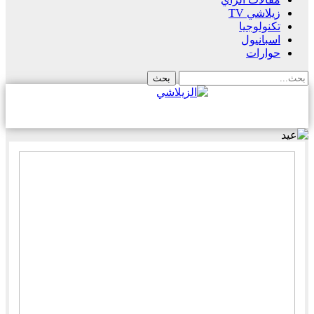
زيلاشي TV
تكنولوجيا
اسبانيول
حوارات