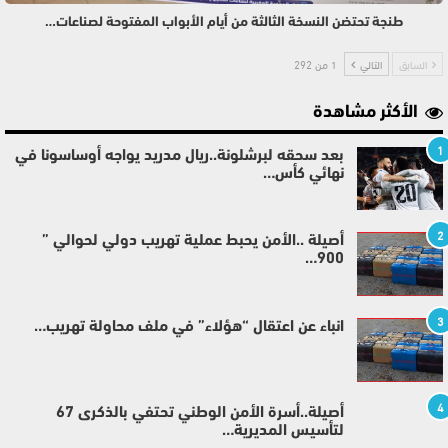
طنجة تحتضن النسخة الثالثة من أيام الأبواب المفتوحة لصناعات…
السابق
التالي
1 من 292
الأكثر مشاهدة
1
بعد سحقه لبرشلونة..ريال مدريد يواجه أوساسونا في
نهائي كأس…
2
أصيلة ..الأمن يحبط عملية تهريب دولي لحوالي ”
900…
3
انباء عن اعتقال “هؤلاء” في ملف محاولة تهريب…
4
أصيلة..أسرة الأمن الوطني تحتفي بالذكرى 67
لتأسيس المديرية…