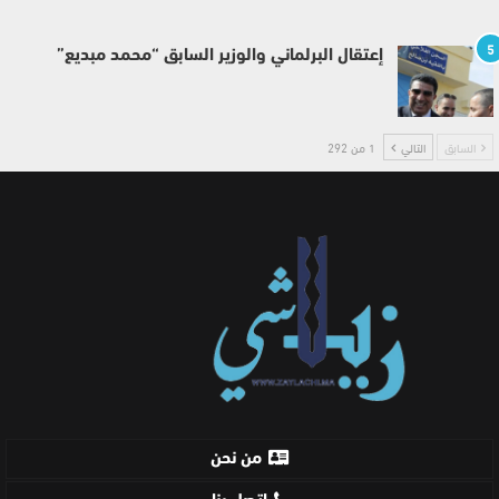
5
إعتقال البرلماني والوزير السابق “محمد مبديع”
السابق
التالي
1 من 292
من نحن