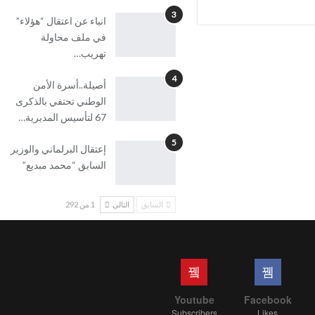
3
انباء عن اعتقال “هؤلاء”
في ملف محاولة
تهريب…
4
أصيلة..أسرة الأمن
الوطني تحتفي بالذكرى
67 لتأسيس المديرية…
5
إعتقال البرلماني والوزير
السابق “محمد مبديع”
السابق
التالي
1 من 292
Youtube
Facebook
Subscribers
Likes