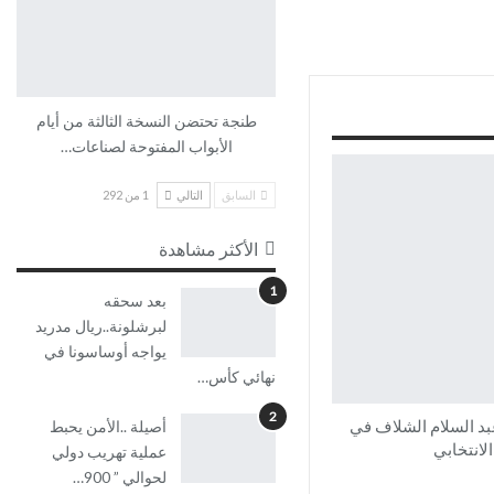
طنجة تحتضن النسخة الثالثة من أيام
الأبواب المفتوحة لصناعات…
السابق
التالي
1 من 292
الأكثر مشاهدة
1
بعد سحقه
لبرشلونة..ريال مدريد
يواجه أوساسونا في
نهائي كأس…
2
بد السلام الشلاف في
أصيلة ..الأمن يحبط
لانتخابي
عملية تهريب دولي
لحوالي ” 900…