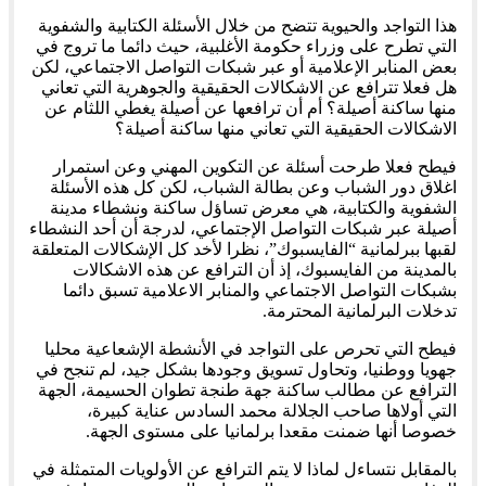
هذا التواجد والحيوية تتضح من خلال الأسئلة الكتابية والشفوية
التي تطرح على وزراء حكومة الأغلبية، حيث دائما ما تروج في
بعض المنابر الإعلامية أو عبر شبكات التواصل الاجتماعي، لكن
هل فعلا تترافع عن الاشكالات الحقيقية والجوهرية التي تعاني
منها ساكنة أصيلة؟ أم أن ترافعها عن أصيلة يغطي اللثام عن
الاشكالات الحقيقية التي تعاني منها ساكنة أصيلة؟
فيطح فعلا طرحت أسئلة عن التكوين المهني وعن استمرار
اغلاق دور الشباب وعن بطالة الشباب، لكن كل هذه الأسئلة
الشفوية والكتابية، هي معرض تساؤل ساكنة ونشطاء مدينة
أصيلة عبر شبكات التواصل الإجتماعي، لدرجة أن أحد النشطاء
لقبها ببرلمانية “الفايسبوك”، نظرا لأخد كل الإشكالات المتعلقة
بالمدينة من الفايسبوك، إذ أن الترافع عن هذه الاشكالات
بشبكات التواصل الاجتماعي والمنابر الاعلامية تسبق دائما
تدخلات البرلمانية المحترمة.
فيطح التي تحرص على التواجد في الأنشطة الإشعاعية محليا
جهويا ووطنيا، وتحاول تسويق وجودها بشكل جيد، لم تنجح في
الترافع عن مطالب ساكنة جهة طنجة تطوان الحسيمة، الجهة
التي أولاها صاحب الجلالة محمد السادس عناية كبيرة،
خصوصا أنها ضمنت مقعدا برلمانيا على مستوى الجهة.
بالمقابل نتساءل لماذا لا يتم الترافع عن الأولويات المتمثلة في