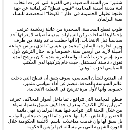
شتنبر” من السنة الماضية، وهي الفترة التي أفرزت انتخاب
ابنة مدينة أصيلة المحامية “قلوب فيطح” كبرلمانية عن جهة
طنجة تطوان الحسيمة في اطار “الكوطا” المخصصة للنساء
بقبة البرلمان.
قلوب فيطح المحامية، المنحدرة من عائلة زيلاشية عرفت
بإحتكارها لساحات ركن السيارات بمدينة أصيلة، لا يعرفها أحد
سياسيا قبل الانتخابات، إلا أنها حظيت بدعم وثقة من طرف
وزير الخارجية السابق “محمد بن عيسى”، الذي يترأس جماعة
أصيلة لأزيد من أربعين سنة، خصوصا وأنه اختار الترشح لأول
مرة بإسم حزب الأصالة والمعاصرة، بعدما كان يترشح لمدة
تفوق 25 سنة كمستقل، حيث قام بتزكيتها لدى المكتب
السياسي لحزب “وهبي”.
ان المتتبع للشأن السياسي، سوف يتفق أن فيطح التي دخلت
عالم السياسة بالصدفة، تبصم عن أداء سياسي متميز،
خصوصا وأنها لأول مرة تترشح في العملية الانتخابية.
فيطح المحامية التي تترافع دائما داخل أسوار المحاكم، تعرف
“من أين تأكل الكتف”، وتعرف جدا كيف تسوق نفسها، سواء
من خلال اللجنة التي تتواجد فيها بقبة البرلمان، فهي دائمة
الحضور والنقاش ، كما انها تحضر دائما لدورات مجلس النواب،
بل سبق لها وان قدمت مداخلات باسم الأغلبية الحكومية خلال
الدورة الشهرية التي يتم مسائلة فيها رئيس الحكومة.