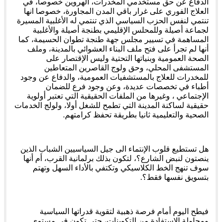
الدفاع عن حق مستخدمي المخدرات، الهروين خصوصا، في
العلاج الفوري على غرار باقي المدن المجاورة، خصوصا انها
تنتمي لنفس الحزب السياسي الذي تنتمي له الأغلبية المسيرة
لجماعة أصيلة وللمحلس الإقليمي بطنجة أصيلة والأغلبية
المساهمة في تسيير مجلس جهة طنجة تطوان الحسيمة، كما
أنها لم تجرأ على فتح ملف البناء العشوائي بالمدينة، وملف
الصحة العمومية وبنياتها التحتية وليس الإقتصار على
المستشفى المحلي، وحق ولوج القاصرين المتعاطين
للمخدرات للعلاج بالمستشفيات العمومية، والدفاع عن وجود
أطباء في تخصصات عديدة، وعن وجود فرع للضمان
الإجتماعي ، وغيرها من الملفات الحقيقية التي تعتبر أولوية
حقيقية لساكنة المدينة التي تطمح للشغل أولا، ولولج الخدمات
الصحية والتعليمية ثانيا بطريقة تحفظ كرامتهم.
هل تستطيع قلوب الإنتماء الى جيل السياسيين الشباب الذين
ينصتون لنبض الشارع؟، لتكون بذلك برلمانية القرب، أم أنها
سوف تنهج الخط الكلاسيكي وتكتفي بالأداء السهل وتهتم
بتسويق نفسها فقط؟.
فيطح اليوم أمام فرصة ذهبية لتقوية قدراتها السياسية
ومحاولة الإستفادة من التكوينات، حتى تكون في مستوى