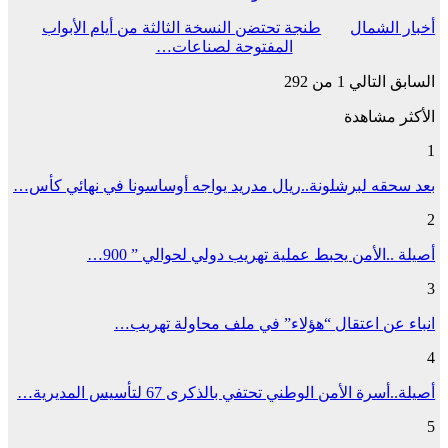
أخبار الشمال
طنجة تحتضن النسخة الثالثة من أيام الأبواب
المفتوحة لصناعات…
السابق
التالي
1 من 292
الأكثر مشاهدة
1
بعد سحقه لبرشلونة..ريال مدريد يواجه أوساسونا في نهائي كأس…
2
أصيلة ..الأمن يحبط عملية تهريب دولي لحوالي ” 900…
3
انباء عن اعتقال “هؤلاء” في ملف محاولة تهريب…
4
أصيلة..أسرة الأمن الوطني تحتفي بالذكرى 67 لتأسيس المديرية…
5