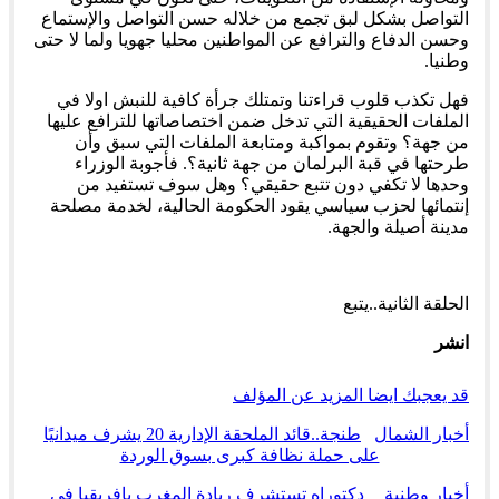
التواصل بشكل لبق تجمع من خلاله حسن التواصل والإستماع
وحسن الدفاع والترافع عن المواطنين محليا جهويا ولما لا حتى
وطنيا.
فهل تكذب قلوب قراءتنا وتمتلك جرأة كافية للنبش اولا في
الملفات الحقيقية التي تدخل ضمن اختصاصاتها للترافع عليها
من جهة؟ وتقوم بمواكبة ومتابعة الملفات التي سبق وأن
طرحتها في قبة البرلمان من جهة ثانية؟. فأجوبة الوزراء
وحدها لا تكفي دون تتبع حقيقي؟ وهل سوف تستفيد من
إنتمائها لحزب سياسي يقود الحكومة الحالية، لخدمة مصلحة
مدينة أصيلة والجهة.
الحلقة الثانية..يتبع
انشر
قد يعجبك ايضا
المزيد عن المؤلف
أخبار الشمال
طنجة..قائد الملحقة الإدارية 20 يشرف ميدانيًا
على حملة نظافة كبرى بسوق الوردة
أخبار وطنية
دكتوراه تستشرف ريادة المغرب بإفريقيا في