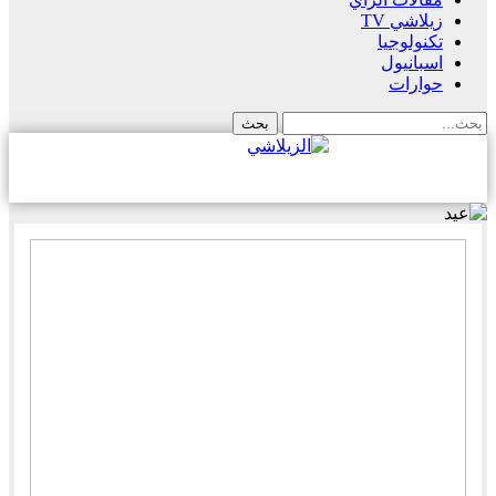
زيلاشي TV
تكنولوجيا
اسبانيول
حوارات