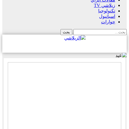
زيلاشي TV
تكنولوجيا
اسبانيول
حوارات