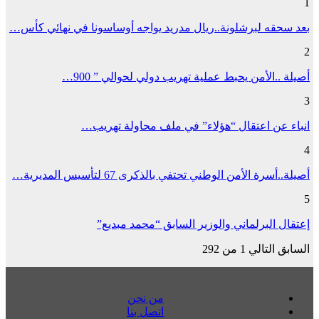
1
بعد سحقه لبرشلونة..ريال مدريد يواجه أوساسونا في نهائي كأس…
2
أصيلة ..الأمن يحبط عملية تهريب دولي لحوالي ” 900…
3
انباء عن اعتقال “هؤلاء” في ملف محاولة تهريب…
4
أصيلة..أسرة الأمن الوطني تحتفي بالذكرى 67 لتأسيس المديرية…
5
إعتقال البرلماني والوزير السابق “محمد مبديع”
السابق
التالي
1 من 292
من نحن
اتصل بنا