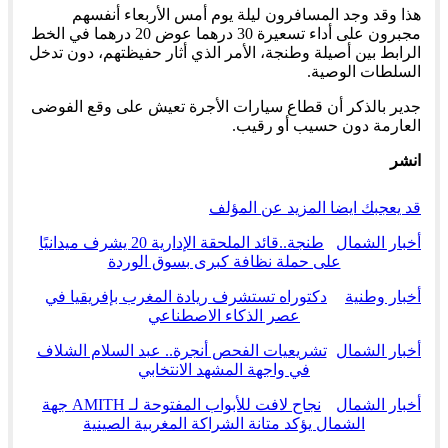
هذا وقد وجد المسافرون ليلة يوم أمس الأربعاء أنفسهم
مجبرون على أداء تسعيرة 30 درهما عوض 20 درهما في الخط
الرابط بين أصيلة وطنجة، الأمر الذي أثار حفيظتهم، دون تدخل
السلطات الوصية.
جدير بالذكر أن قطاع سيارات الأجرة تعيش على وقع الفوضى
العارمة دون حسيب أو رقيب.
انشر
قد يعجبك ايضا
المزيد عن المؤلف
أخبار الشمال
طنجة..قائد الملحقة الإدارية 20 يشرف ميدانيًا
على حملة نظافة كبرى بسوق الوردة
أخبار وطنية
دكتوراه تستشرف ريادة المغرب بإفريقيا في
عصر الذكاء الاصطناعي
أخبار الشمال
تشريعيات الفحص أنجرة.. عبد السلام الشلاف
في واجهة المشهد الانتخابي
أخبار الشمال
نجاح لافت للأبواب المفتوحة لـ AMITH جهة
الشمال يؤكد متانة الشراكة المغربية الصينية