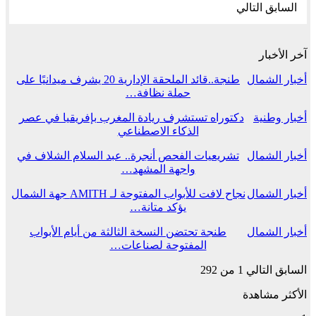
السابق
التالي
آخر الأخبار
أخبار الشمال
طنجة..قائد الملحقة الإدارية 20 يشرف ميدانيًا على
حملة نظافة…
أخبار وطنية
دكتوراه تستشرف ريادة المغرب بإفريقيا في عصر
الذكاء الاصطناعي
أخبار الشمال
تشريعيات الفحص أنجرة.. عبد السلام الشلاف في
واجهة المشهد…
أخبار الشمال
نجاح لافت للأبواب المفتوحة لـ AMITH جهة الشمال
يؤكد متانة…
أخبار الشمال
طنجة تحتضن النسخة الثالثة من أيام الأبواب
المفتوحة لصناعات…
السابق
التالي
1 من 292
الأكثر مشاهدة