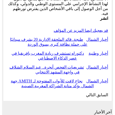
لهذا النشاط الإجرامي على المستوى الوطني والدولي، وكذلك
من أجل الوصول إلى باقي الأشخاص الذين يفترض تورطهم
فيه.
انشر
قد يعجبك ايضا
المزيد عن المؤلف
أخبار الشمال
طنجة..قائد الملحقة الإدارية 20 يشرف ميدانيًا
على حملة نظافة كبرى بسوق الوردة
أخبار وطنية
دكتوراه تستشرف ريادة المغرب بإفريقيا في
عصر الذكاء الاصطناعي
أخبار الشمال
تشريعيات الفحص أنجرة.. عبد السلام الشلاف
في واجهة المشهد الانتخابي
أخبار الشمال
نجاح لافت للأبواب المفتوحة لـ AMITH جهة
الشمال يؤكد متانة الشراكة المغربية الصينية
السابق
التالي
آخر الأخبار