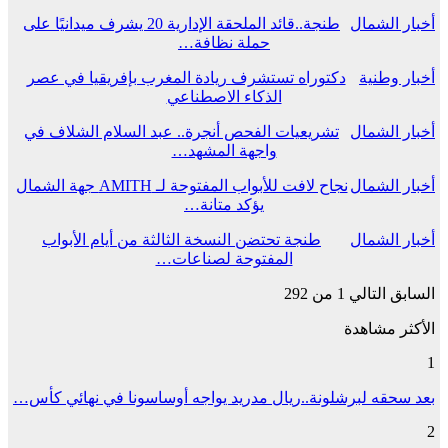
أخبار الشمال
طنجة..قائد الملحقة الإدارية 20 يشرف ميدانيًا على
حملة نظافة…
أخبار وطنية
دكتوراه تستشرف ريادة المغرب بإفريقيا في عصر
الذكاء الاصطناعي
أخبار الشمال
تشريعيات الفحص أنجرة.. عبد السلام الشلاف في
واجهة المشهد…
أخبار الشمال
نجاح لافت للأبواب المفتوحة لـ AMITH جهة الشمال
يؤكد متانة…
أخبار الشمال
طنجة تحتضن النسخة الثالثة من أيام الأبواب
المفتوحة لصناعات…
السابق
التالي
1 من 292
الأكثر مشاهدة
1
بعد سحقه لبرشلونة..ريال مدريد يواجه أوساسونا في نهائي كأس…
2