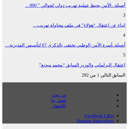
أصيلة ..الأمن يحبط عملية تهريب دولي لحوالي ” 900…
3
انباء عن اعتقال “هؤلاء” في ملف محاولة تهريب…
4
أصيلة..أسرة الأمن الوطني تحتفي بالذكرى 67 لتأسيس المديرية…
5
إعتقال البرلماني والوزير السابق “محمد مبديع”
السابق
التالي
1 من 292
من نحن
اتصل بنا
للإشهار
Facebook
Likes
Youtube
Subscribers