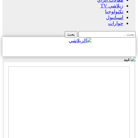
زيلاشي TV
تكنولوجيا
اسبانيول
حوارات