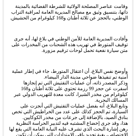
وقامت عناصر المصلحة الولائية للشرطة القضائية بالمدينة
ذاتها، بتنسيق وثيق مع مصالح المديرية العامة لمراقبة التراب
الوطني، بالحجز عن ثلاثة أطنان و168 كيلوغرام من الحشيش.
وأفادت المديرية العامة للأمن الوطني في بلاغ لها، أنه جرى
توقيف المتورط في تهريب هذه الشحنات من المخدرات على
متن سيارة نفعية تحمل لوحات ترقيم مزورة.
وأوضح نفس البلاغ، أن اعتقال المتورط، جاء في إطار عملية
أمنية تم تنفيذها ضواحي مدينة الدار البيضاء.
وذكر المصدر ذاته، أن عمليات التفتيش التي تم إنجازها
أسفرت عن حجز 99 رزمة تحتوي على ثلاثة أطنان و168
كيلوغرام من مخدر الشيرا، كانت معدة للتهريب الدولي عبر
المسالك البحرية.
وتابع البلاغ، أنه بفضل عمليات التفتيش التي أنجزت على
السيارة، تم الحجز كذلك على عدد من الخراطيش التي تخص
بنادق الصيد، بالإضافة إلى جرعات من مخدر الكوكايين.
هذا، وقد جرى إخضاع المشتبه فيه لتدبير الحراسة النظرية
رهن إشارة البحث الذي تشرف عليه النيابة العامة التي يقع لها
الاختصاص، بغية تحديد باقي الامتدادات التي يمكن أن تكون