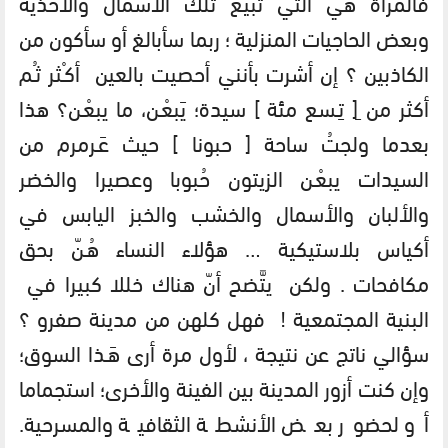
فالمرأة هي التي تبيع تلك الأسمال والأحذية
وبعض الحاجيات المنزلية ؛ ربما سأبالغ أو سأكون من
الكاذبين ؟ إن أشرت بأنني أحصيت بالعين أكـْثر ثـُم
أكثر من ِ[ تِـسع مئة ] سيدة؛ يَبعْـن، ما يبعْـن؟ هذا
بعدما ولجتُ ساحة [ حبونا ] حيث عَـرمرم من
السيدات يبعْـن الزيتون حُبوبا وعصيرا والخضر
والألبان والأسمال والخشب والخبز اليابس في
أكياس بلاستيكية … هؤلاء النساء هُـنّ بحق
مكافحات . ولكن يتَّضح أنّ هناك خللا كبيرا في
البنية المجتمعية ! فهل كلهن من مدينة صفرو ؟
سؤالي ناتج عن نتيجة ، لأول مرة أرى هَـذا السوق؛
وإن كنت أزور المدينة بين الفينة والأخرى؛ استجماما
أو لحضور بعض الأنشطة الثقافية والمسرحية.