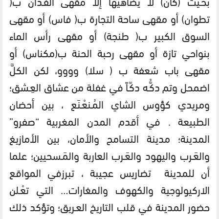
بحَـيث (كان) لا يضاهيها إلا مقهى الفـدان ب(
تطوان) أو مقهى ساحة التجارة ب( فاس) أو مقهى
السوق الكبير ب( طنجة) أو مقهى رأس الماء
بنواحي تازة أو مقهى رحبة الحنة ب(مكناس) أو
مقهى باب شعفة ب ( سلا) وووو، لكن الكلَّ
اضمحل وتم دكُّـه دكّـاً في غفلة من عشاق العِـشق؛
ومريدي كؤوس الشاي المُـنعْـنَع ، بين أحضان
الطبيعة . في أقدم المدن المغربية “صفرو”
المدينة؛ مدينة التسامح والأمان، بين الأمازيغ
والعَـرب واليهود والعَـرب العاربة والمَـسحيين؛ علما
أن للمدينة تضاريس عجيبة ، تبرزفي المواقع
الاركيولوجية والكهوف والمغارات… التي تعْـلن
حضور المدينة في قلب التاريخ العـريق؛ وتؤكد ذلك