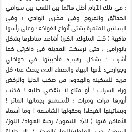
؛ في تلك الآيام أظل هائما بين اللعب بين سواقي
الحدائق والمروج وفي مجْـرى الوادي ؛ وفي
البساتين المتمرة بشتى أنواع الفواكه ؛ وعلى رأسها
فاكهة ( حَـبّ الملوك: الكـرز) أشاهد مناظرها بشكل
بانورامي ، حتى ترسخت المدينة في ذاكرتي كما
أشرت : بشكل رهيب؛ فأحببتها في دواخلي
وجوارحي؛ لأنها البهاء والصفاء الذي يبحث عنه كل
مريد للسكينة والهدوء؛ من صخب الدنيا والركض
وراء السراب ! أو متاع لا ينقضي طلبه ! فكنت
أزورها مرات ومرات ؛ لأستمتع بجمالها المائز !
وبساتينها الفيحاء! وحقولها الشاسعة ! وما أسماء
الأماكن فيها ( ك): الليمون/ رحبة العَـواد/ اللـوز/
الزيتون/ حب الملوك/الرمان/الورد/…/ إلا دلالة