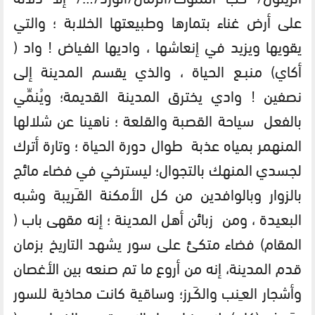
على أرض غناء بتمارها وطبيعتها الخلابة ؛ والتي
يقويها ويزيد في إنعاشها ، واديها الفـياض ! واد (
أكاي) منبـع الحياة ، والذي يقسم المدينة إلى
نصفين ! وادي يخترق المدينة القديمة؛ ويُنمِّي
بالفعل سياحة القصبة والقلعة ؛ ناهينا عن شلالها
المنهمر بمياه عذبة طوال دورة الحياة ؛ وتارة أترك
لجسدي المنهك بالتجوال؛ ليسترخي في فضاء مائج
بالزوار وبالوافدين من كل الأمكنة القـَريبة وشبه
البعيدة ، ومن زبائن أهل المدينة ؛ إنه مقهى باب (
المقام) فضاء متكئ على سور يشهد التاريخ بزمان
قدم المدينة، إنه من أروع ما تم صنعه بين الأغصان
وأشجار العـِنب والكَـرز؛ وساقية كانت محاذية للسور