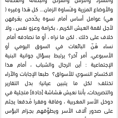
والأوضاع المزرية وقـَساوة الزمان… كل هَـذا وغيره (
هي) عوامل أساس أمام نسوة يكـْدحن بعَـرقهن
لأجل لقمة العـيش الكريم ، بكرامة وعـزو نفـس ، ولا
خلاف على ذلك . لكن ما نراه ، أو ما نصادفه أمام
نساء هُـنّ البائعات في السوق اليومي أو
الأسبوعي. أمر آخر؟ يرتبط بسؤال جوانية البنية
الإجتماعية : أين الرجال والشباب ، أمام هذا
الاكتساح النسوي للأسواق؟ طبعا الإجابات والآراء
تختلف؛ لكل ما يتبين عيانيا؛ بدل التقارير
والتصريحات، بأننا نعـيش هَـشاشة [حادة] متجلية في
دوخل الأسر المغـربية ، وفاقة وفقـرا مُـدقعا يجثم
على صدور آلاف الأسر ويطوِّقهم بحِـزام البؤس