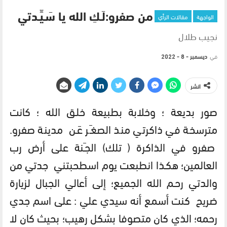
الواجهة
مقالات الرأي
من صفرو:لَـكِ الله يا سَـيِّـدتي
نجيب طلال
في
ديسمبر - 8 - 2022
انشر
صور بديعة ؛ وخلابة بطبيعة خلـق الله ؛ كانت
مترسخة في ذاكرتي منذ الصغـَر عَـن مدينة صفرو.
صفرو في الذاكرة ( تلك) الجـَنة على أرض رب
العالمين؛ هكـذا انطبعت يوم اسطحبتني جدتي من
والدتي رحـم الله الجميع؛ إلى أعالي الجبال لزيارة
ضريح كنت أسمع أنه سيدي علي : على اسم جدي
رحمه؛ الذي كان متصوفا بشكل رهيب؛ بحيث كان لا