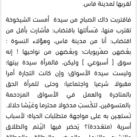
لقـربها لمدينة فاس.
فاقتربت ذاك الصباح من سيدة أمست الشيخوخة
تقترب منها، فـَسألتها باقتضاب: فأشارت بأقل من
اقتضاب: أنا من مدينة فاس، وهؤلاء النسوة :
بعْـضهن صفـْريويات؛ وبعْـضهن من نواحيها ! إنه
سوق [ أسبوعي ] وليكن، فالمرأة سيدة بيتها؛
وليست سيدة الأسواق؛ وإن كانت التجارة أمرا
مقبولا شرعيا واجتماعيا؛ وحتى للمرأة الحق
بالمتاجرة والعمل في الأسواق المزدحمة
بالمتسوقين، لتكْـسبَ مدخولا محترما وعَـيْشا حلالا.
تـَستعِـين به على مواجهة متطلبات الحياة؛ لأسباب
أسرية (متعَـددة)؟ يَحضر فيها اليُـتم والطلاق
والتشرد والترمل والمرض والبطالة والعطالة