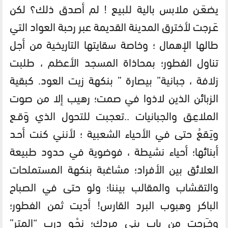
يضعَـن ملابس بالية للبيع ! لم أصدق ذلك؟ لكن
عَـرجت لأخترق المدينة القديمة عبر رحبة العواد التي
طالها الإهمال ؛ وخاصة سقايتها التاريخية من أجل
تناول الفطور؛ بمحاذاة المسجد الأعظم ، طلبت
زلافة ، جبانية” بيصارة ” بنكهة زيت العود. كبقية
الزبائن الذين لاذوا في صمت؛ رهيب إلا من صوت
الملاعِـق والجبانيات ..تعجبت للتحول الذي وَقـع
ويَـقعُ حتى في الأحياء الشعبية ؛ لأنني كنت أحـد
أبنائها؛ أحياء نشيطة ، فوضوية في حدود طبيعة
العلائق بين الأفراد؛ مشاغبة بنكهة المستملحات
والتقـشاب والمقالب بيننا؛ ولو حتى في الصباح
الباكر وهبوب البرد القارس! أديت ثمن الفطور؛
وخـَرجت من باب بني مردك؛ نحْـو درب “المتر”