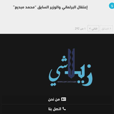
5
إعتقال البرلماني والوزير السابق “محمد مبديع”
السابق
التالي
1 من 292
من نحن
اتصل بنا