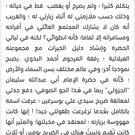
يتكلم كثيرا ؛ ولم يصرخ أو يغضب قط في حياته ؛
وذلك حسب ملازمتي له أثناء زيارتي له ؛ والغريب
أنه كان لا يشارك المجتمع العائلي في أفراحه
ومسامراته إلا لماما؛ كأنه انطوائي؟ لكنه في ليالي
الحضرة وإنشاد دليل الخيرات مع مجموعته
الفيلالية ؛ رفقة المرحوم أحمد البدوي .يصبح
نموذجا آخر؛ وفي عالم مختلف يسن السماء والأرض
؛ كـَأنه في حضرة الإمام أبي عبدالله سليمان
“الجزولي” ربما في هَـذا الجو الصوفي؛ دفع جدتي
لمعانقة ضريح سيدي علي بوسرغين ؛ عرفت اسمه
بالكامل بعْـدما ترعَـرعت طفولتي جيدا ! إنها كانت
مهووسة بزيارته ؛ لمعتقـد في مخيلتها؛ والمثير أنها
كانت تـُقيـم وتبيتُ هناك في الضريح يومين أو ثلاث