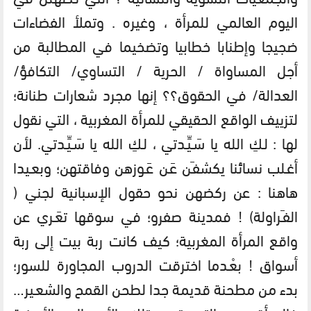
اليوم العالمي للمرأة ، وغيره . وتملأ الفضاءات
ضجيجا وإطنابا خطابيا وتضخيما في المطالبة من
أجل المساواة / الحرية / التساوي/ التكافؤ/
العدالة/ في الحقوق؟؟ إنها مجرد شعارات طنانة؛
لتزييف الواقع الحقيقي للمرأة المغربية ، التي نقول
لها : لـكِ الله يا سَـيِّـدتي ، لـكِ الله يا سَـيِّـدتي. لأن
أغـلب نسائنا يكشفـَن عَـن عَـوزهن وفاقتهن؛ وبعـيدا
هاهنا : عن ركضهن نحو حقول الإسبانية لجني (
الفـَراولة) ! فمدينة صفرو؛ في سوقها تعَـري عن
واقع المرأة المغربية؛ كيف كانت ربة بيت إلى ربة
أسواق ! بعْـدما اخترقت الدروب المجاورة للسور؛
بدء من مطحنة قديمة جدا لطحن القمح والشعـير…