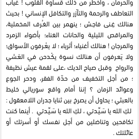
والحرمان ، وأخطر من ذلك قساوة القلوب ! غياب
التعاطف والرحمة والتآزر والتكافل الإنساني ! بحيث
هنالك غِـنى فاحِـش ؛ ينهمر بين الغـُرف المخملية،
والمراقص الليلية والحانات الغناء؛ بأضواء الزمرد
والمرجان ! هنالك أغنياء؛ أثرياء ؛ لا يعْـرفون الأسواق؛
ولا يَعـرفون أن هنالك نسوة يكْـدحن في العَـشي
والرواح وقبل صياح الديك ،على لقمة عيش نظيفة
؛ من أجل التخفيف من حدّة الفقر، ودحر الجوع
وعوائد الزمان ؟ إننا أمام واقع سوريالي خليط
بالعبثي ؛ يحاول أن يصرخ بين ثنايا جدران اللامعقول :
لـكِ الله يا سَـيِّـدتي ، لـكِ الله يا سَـيِّـدتي . أينما كنت
تكافحين وتناضلين من أجل نفـسك أو أسرتك أو
عائلتك .