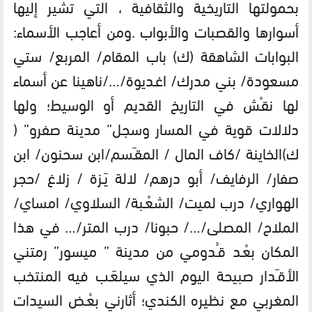
بحمولتها التاريخية والثقافية ، التي تشير إليها
أسوارها والقصبات والأبواب .ومن أعاجب الأسماء:
البوابات الشاهقة (ك) باب المقام/ المربع/ ستي
مسعودة/ بني مدرك/ اغـديوة/…/ناهينا عن أسماء
لها نقـْش في التاريخ القديم أو الوسيط؛ ولها
دلالات قوية في المسار وسجل” مدينة صفرو” (
ك)الخاينة /كاف المال / المقـَسم/ابن سحنون/ ابن
صفار/ الرفايف/ أبو درهم/ لالة يَـزة / زلاغ /حجر
الهواري/ درب لميت/ الشعْـبة/ السلاوي/ امساي/
الملاح/ المصلى/…/ حبونا/ درب المتر/… في هذا
المكان بعْـد قـُدومي من مدينة ” ميسور” رمتني
الأقـَدار صبيحة اليوم الذي سيلعَـب فيه المنتخب
المغربي مع نظيره الكندي؛ أثارني بعْـض السيدات