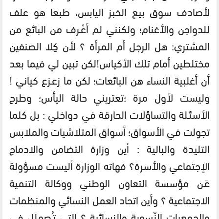
لأصادف سوق بيع الخبز اليابس، طبعا هو علف
للدواجن والأغنام؛ ولكنني لم أعْـرف من البائع من
المشتري: هل الرجل أم المرأة ؟ لأن كِلا الصنفين
مختلطين أمام تلك الأكياس!لكن تبين لي فيما بعد
أن أغلبية النساء هن البائعات؛ لكن ما زعـزع كياني !
وليست لأول مرة ؛تعتريني حالة اليأس؛ وطرح
الأسئـلة والتساؤلات الحارقة في دواخلي : بل كلما
تجولت في الأسواق؛ أسواق المتلاشيات والملابس
التليدة والبالية : أين وزارة التضامن والادماج
الإجتماعي والأسرة؟ فهاته الوزارة أليست مسؤولة
عَـن مؤسسة التعاون الوطني ووكالة التنمية
الاجتماعية ؟ وأين اتحاد العمل النسائي والمنظمات
والجمعيات النّسوية والنسائية ؟ التي تـُصهلل في