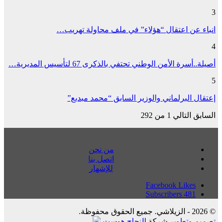
3
انباء عن اعتقال “هؤلاء” في ملف محاولة تهريب…
4
أصيلة..أسرة الأمن الوطني تحتفي بالذكرى 67 لتأسيس المديرية…
5
إعتقال البرلماني والوزير السابق “محمد مبديع”
السابق
التالي
1 من 292
من نحن
اتصل بنا
للإشهار
Facebook
Likes
Subscribers
481
© 2026 - الزيلاشي. جميع الحقوق محفوظة.
تصميم وتطوير
شركة
النجاح هوست