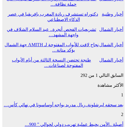
حملة نظافة…
أخبار وطنية
دكتوراه تستشرف ريادة المغرب بإفريقيا في عصر
الذكاء الاصطناعي
أخبار الشمال
تشريعيات الفحص أنجرة.. عبد السلام الشلاف في
واجهة المشهد…
أخبار الشمال
نجاح لافت للأبواب المفتوحة لـ AMITH جهة الشمال
يؤكد متانة…
أخبار الشمال
طنجة تحتضن النسخة الثالثة من أيام الأبواب
المفتوحة لصناعات…
السابق
التالي
1 من 292
الأكثر مشاهدة
1
بعد سحقه لبرشلونة..ريال مدريد يواجه أوساسونا في نهائي كأس…
2
أصيلة ..الأمن يحبط عملية تهريب دولي لحوالي ” 900…