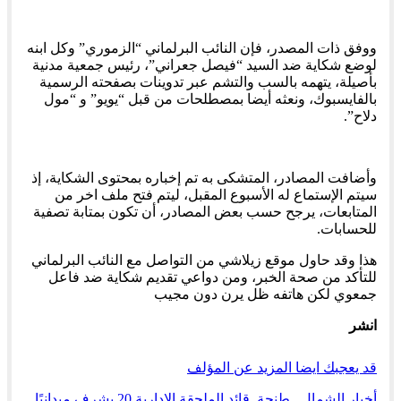
ووفق ذات المصدر، فإن النائب البرلماني “الزموري” وكل ابنه
لوضع شكاية ضد السيد “فيصل جعراني”، رئيس جمعية مدنية
بأصيلة، يتهمه بالسب والتشم عبر تدوينات بصفحته الرسمية
بالفايسبوك، ونعثه أيضا بمصطلحات من قبل “يويو” و “مول
دلاح”.
وأضافت المصادر، المتشكى به تم إخباره بمحتوى الشكاية، إذ
سيتم الإستماع له الأسبوع المقبل، ليتم فتح ملف اخر من
المتابعات، يرجح حسب بعض المصادر، أن تكون بمتابة تصفية
للحسابات.
هذا وقد حاول موقع زيلاشي من التواصل مع النائب البرلماني
للتأكد من صحة الخبر، ومن دواعي تقديم شكاية ضد فاعل
جمعوي لكن هاتفه ظل يرن دون مجيب
انشر
قد يعجبك ايضا
المزيد عن المؤلف
أخبار الشمال
طنجة..قائد الملحقة الإدارية 20 يشرف ميدانيًا