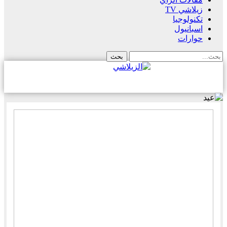
زيلاشي TV
تكنولوجيا
اسبانيول
حوارات