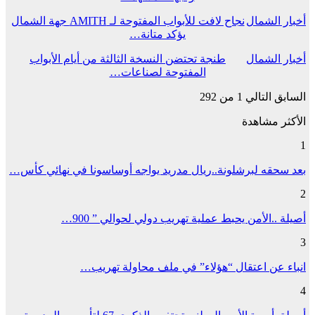
أخبار الشمال
نجاح لافت للأبواب المفتوحة لـ AMITH جهة الشمال
يؤكد متانة…
أخبار الشمال
طنجة تحتضن النسخة الثالثة من أيام الأبواب
المفتوحة لصناعات…
السابق
التالي
1 من 292
الأكثر مشاهدة
1
بعد سحقه لبرشلونة..ريال مدريد يواجه أوساسونا في نهائي كأس…
2
أصيلة ..الأمن يحبط عملية تهريب دولي لحوالي ” 900…
3
انباء عن اعتقال “هؤلاء” في ملف محاولة تهريب…
4