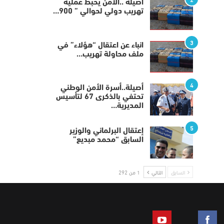
أصيلة ..الأمن يحبط عملية
تهريب دولي لحوالي ” 900…
3
انباء عن اعتقال “هؤلاء” في
ملف محاولة تهريب…
4
أصيلة..أسرة الأمن الوطني
تحتفي بالذكرى 67 لتأسيس
المديرية…
5
إعتقال البرلماني والوزير
السابق “محمد مبديع”
السابق
التالي
1 من 292