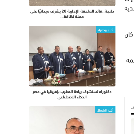
ديه
طنجة..قائد الملحقة الإدارية 20 يشرف ميدانيًا على
حملة نظافة…
أخبار وطنية
كان
يمه
دكتوراه تستشرف ريادة المغرب بإفريقيا في عصر
الذكاء الاصطناعي
لف
أخبار الشمال