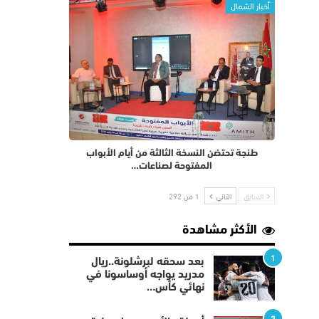
أخبار الشمال
طنجة تحتضن النسخة الثالثة من أيام الأبواب
المفتوحة لصناعات…
السابق
التالي
1 من 292
الأكثر مشاهدة
1
بعد سحقه لبرشلونة..ريال
مدريد يواجه أوساسونا في
نهائي كأس…
2