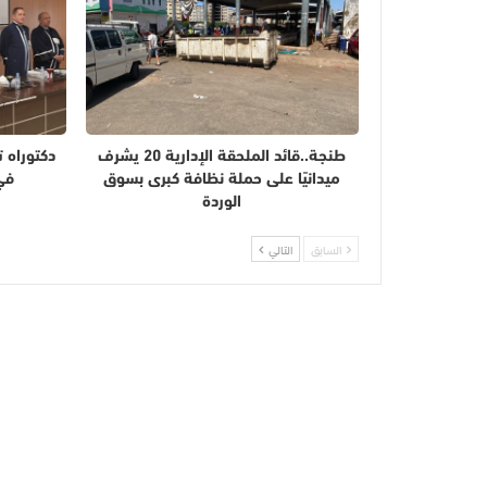
طنجة..قائد الملحقة الإدارية 20 يشرف
دكتوراه 
ميدانيًا على حملة نظافة كبرى بسوق
في
الوردة
السابق
التالي