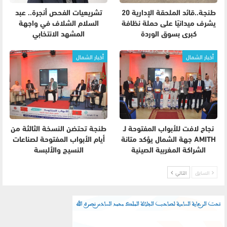
طنجة..قائد الملحقة الإدارية 20
تشريعيات الفحص أنجرة.. عبد
يشرف ميدانيًا على حملة نظافة
السلام الشلاف في واجهة
كبرى بسوق الوردة
المشهد الانتخابي
أخبار الشمال
أخبار الشمال
نجاح لافت للأبواب المفتوحة لـ
طنجة تحتضن النسخة الثالثة من
AMITH جهة الشمال يؤكد متانة
أيام الأبواب المفتوحة لصناعات
الشراكة المغربية الصينية
النسيج والألبسة
السابق
التالي