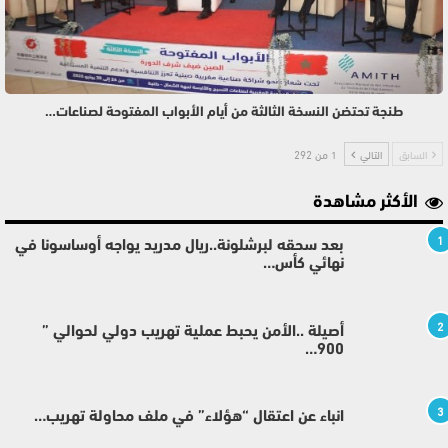
طنجة تحتضن النسخة الثالثة من أيام الأبواب المفتوحة لصناعات…
السابق
التالي
1 من 292
الأكثر مشاهدة
1
بعد سحقه لبرشلونة..ريال مدريد يواجه أوساسونا في
نهائي كأس…
2
أصيلة ..الأمن يحبط عملية تهريب دولي لحوالي ”
900…
3
انباء عن اعتقال “هؤلاء” في ملف محاولة تهريب…