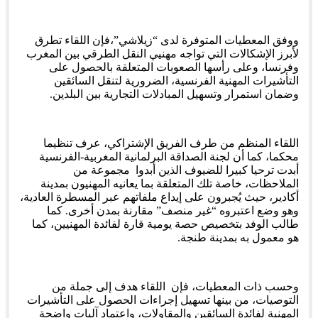
ووفق المعطيات المتوفرة لدى “زيلاشي”،فإن اللقاء تطرق
لأبرز الإشكالات التي تواجه مهنيي النقل الطرقي بين المغرب
وفرنسا، وعلى رأسها الصعوبات المتعلقة بالحصول على
التأشيرات المهنية الفرنسية، الضرورية لتنقل السائقين
وضمان استمرار وتسهيل المبادلات التجارية بين البلدين.
اللقاء المنظم من طرف الفريق الإشتراكي، عرف تنظيما
محكما، كما أن لجنة الصداقة البرلمانية المغربية-الفرنسية
أبدت ترحيا كبيرا للضيوف الذين أبدوا مجموعة من
الملاحظات، خاصة تلك المتعلقة بما يعانيه المهنيون بمدينة
أكادير، حيث يُجبرون على إيداع ملفاتهم عبر المسطرة العادية،
وهو وضع اعتبروه “غير منصف” مقارنة بمدن أخرى. كما
طالب الوفد بتخصيص حصة يومية قارة لفائدة المهنيين، كما
هو معمول به بمدينة طنجة.
وحسب ذات المعطيات، فإن اللقاء هدف إلى جملة من
التوصيات، من بينها تسهيل إجراءات الحصول على التأشيرات
المهنية لفائدة السائقين والمقاولات، واعتماد آليات واضحة