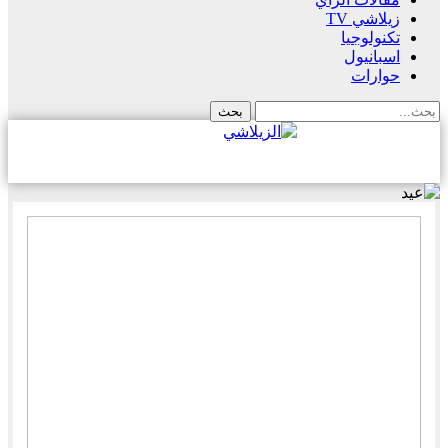
زيلاشي TV
تكنولوجيا
اسبانيول
حوارات