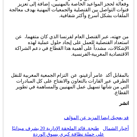
وفعالة لحجز المواعيد الخاصة بالمهنيين، إضافة إلى تعزيز
قنوات التواصل بين القنصلية والجمعيات المهنية بهدف معالجة
الملفات بشكل أسرع وأكثر شفافية.
من جهته، عبر القنصل العام لفرنسا الذي كان متفهما، عن
استعداد القنصلية للعمل على إيجاد حلول عملية لهذه
الإشكالات، مشدداً على أهمية هذا القطاع في دعم الشراكة
الاقتصادية المغربية-الفرنسية.
بالمقابل أكد عامر أزغينو، عن التزام الجمعية المغربية للنقل
الطرقي عبر القارات بالتعاون والانفتاح على كل المبادرات
التي من شأنها تسهيل عمل المهنيين والمساهمة في تطوير
القطاع.
انشر
قد يعجبك ايضا
المزيد عن المؤلف
أخبار الشمال
طنجة..قائد الملحقة الإدارية 20 يشرف ميدانيًا
على حملة نظافة كبرى بسوق الوردة