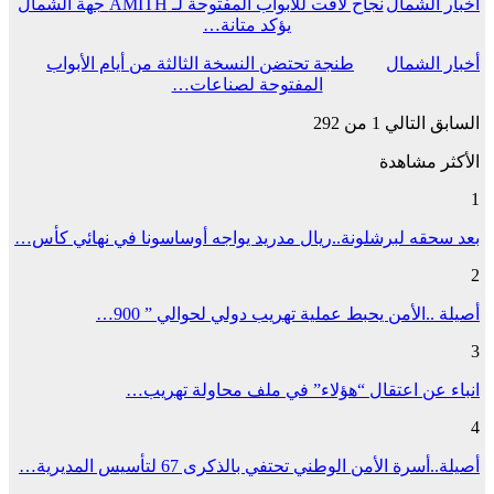
أخبار الشمال
نجاح لافت للأبواب المفتوحة لـ AMITH جهة الشمال
يؤكد متانة…
أخبار الشمال
طنجة تحتضن النسخة الثالثة من أيام الأبواب
المفتوحة لصناعات…
السابق
التالي
1 من 292
الأكثر مشاهدة
1
بعد سحقه لبرشلونة..ريال مدريد يواجه أوساسونا في نهائي كأس…
2
أصيلة ..الأمن يحبط عملية تهريب دولي لحوالي ” 900…
3
انباء عن اعتقال “هؤلاء” في ملف محاولة تهريب…
4
أصيلة..أسرة الأمن الوطني تحتفي بالذكرى 67 لتأسيس المديرية…