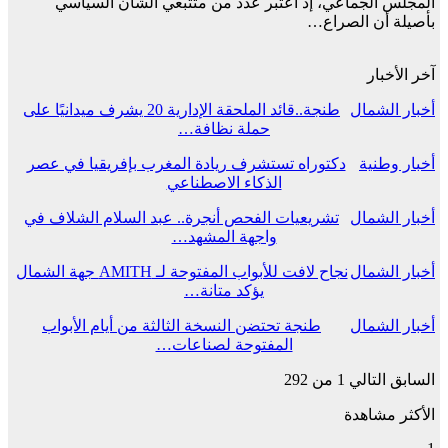
المجلس الجماعي، إذ اعتبر عدد من متتبعي الشأن السياسي
بأصيلة أن الصراع…
آخر الأخبار
أخبار الشمال
طنجة..قائد الملحقة الإدارية 20 يشرف ميدانيًا على
حملة نظافة…
أخبار وطنية
دكتوراه تستشرف ريادة المغرب بإفريقيا في عصر
الذكاء الاصطناعي
أخبار الشمال
تشريعيات الفحص أنجرة.. عبد السلام الشلاف في
واجهة المشهد…
أخبار الشمال
نجاح لافت للأبواب المفتوحة لـ AMITH جهة الشمال
يؤكد متانة…
أخبار الشمال
طنجة تحتضن النسخة الثالثة من أيام الأبواب
المفتوحة لصناعات…
السابق
التالي
1 من 292
الأكثر مشاهدة