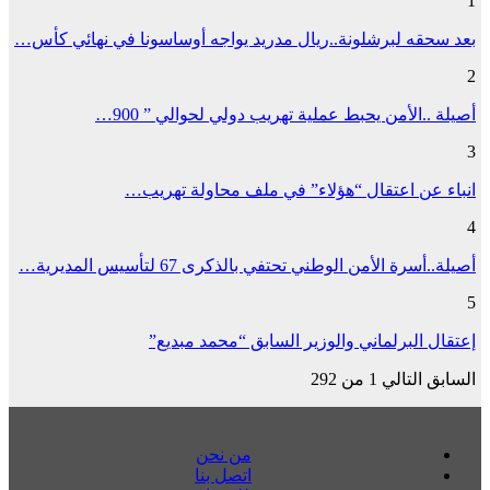
1
بعد سحقه لبرشلونة..ريال مدريد يواجه أوساسونا في نهائي كأس…
2
أصيلة ..الأمن يحبط عملية تهريب دولي لحوالي ” 900…
3
انباء عن اعتقال “هؤلاء” في ملف محاولة تهريب…
4
أصيلة..أسرة الأمن الوطني تحتفي بالذكرى 67 لتأسيس المديرية…
5
إعتقال البرلماني والوزير السابق “محمد مبديع”
السابق
التالي
1 من 292
من نحن
اتصل بنا