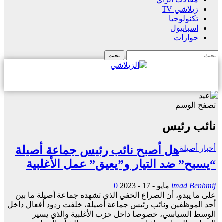
زيلاشي TV
تكنولوجيا
اسبانيول
حوارات
تصفح الوسم
نائب رئيس
أخبار أصيلة
هل أصبح نائب رئيس جماعة أصيلة
“يسبح” ضد التيار و”يعيق” عمل الأغلبية
imad Benhmij
مايو - 17 - 2023
0
على ما يبدو، أن الصراع الخفي الذي تشهده جماعة أصيلة ما بين
أحد الموظفين ونائب رئيس جماعة أصيلة، خلفت ردود أفعال داخل
الوسط السياسي، خصوصا داخل حزب الأغلبية والذي يسير