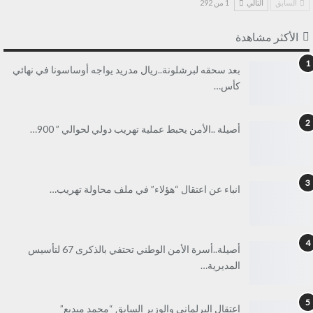
السابق
التالي
1 من 292
الأكثر مشاهدة
1
بعد سحقه لبرشلونة..ريال مدريد يواجه أوساسونا في نهائي
كأس…
2
أصيلة ..الأمن يحبط عملية تهريب دولي لحوالي ” 900…
3
انباء عن اعتقال “هؤلاء” في ملف محاولة تهريب…
4
أصيلة..أسرة الأمن الوطني تحتفي بالذكرى 67 لتأسيس
المديرية…
5
إعتقال البرلماني والوزير السابق “محمد مبديع”