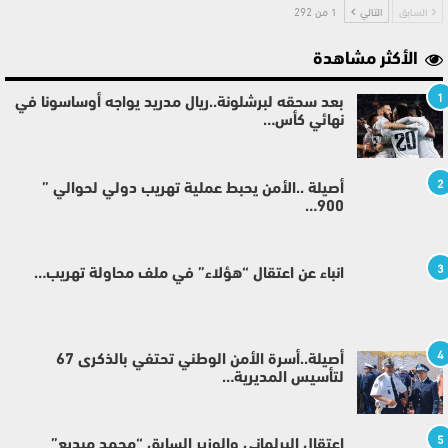
السابق
التالي
1 من 292
الأكثر مشاهدة
1
بعد سحقه لبرشلونة..ريال مدريد يواجه أوساسونا في
نهائي كأس…
2
أصيلة ..الأمن يحبط عملية تهريب دولي لحوالي ”
900…
3
انباء عن اعتقال “هؤلاء” في ملف محاولة تهريب…
4
أصيلة..أسرة الأمن الوطني تحتفي بالذكرى 67
لتأسيس المديرية…
5
إعتقال البرلماني والوزير السابق “محمد مبديع”