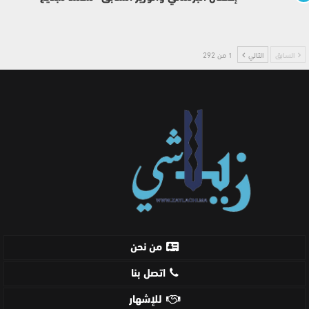
السابق
التالي
1 من 292
من نحن
اتصل بنا
للإشهار