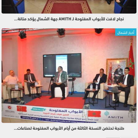
نجاح لافت للأبواب المفتوحة لـ AMITH جهة الشمال يؤكد متانة…
أخبار الشمال
طنجة تحتضن النسخة الثالثة من أيام الأبواب المفتوحة لصناعات…