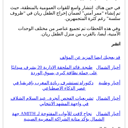
في حين هناك انتشار واسع للقوات العمومية بالمنطقة، حيث
تم إنشاء “ممر أمني” لضمان إخراج الطفل ريان في “ظروف
سلسة” رغم كثرة المتجمهرين.
وفي هذه اللحظات تم تجميع عناصر من مختلف الوحدات
الأمنية، أيضا، بالقرب من منزل الطفل ريان.
انشر
قد يعجبك ايضا
المزيد عن المؤلف
أخبار الشمال
طنجة..قائد الملحقة الإدارية 20 يشرف ميدانيًا
على حملة نظافة كبرى بسوق الوردة
أخبار وطنية
دكتوراه تستشرف ريادة المغرب بإفريقيا في
عصر الذكاء الاصطناعي
أخبار الشمال
تشريعيات الفحص أنجرة.. عبد السلام الشلاف
في واجهة المشهد الانتخابي
أخبار الشمال
نجاح لافت للأبواب المفتوحة لـ AMITH جهة
الشمال يؤكد متانة الشراكة المغربية الصينية