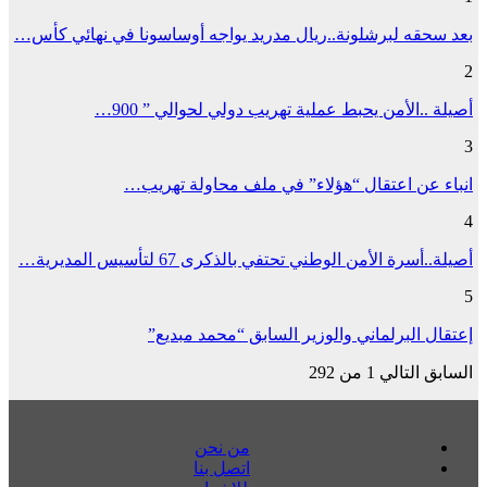
بعد سحقه لبرشلونة..ريال مدريد يواجه أوساسونا في نهائي كأس…
2
أصيلة ..الأمن يحبط عملية تهريب دولي لحوالي ” 900…
3
انباء عن اعتقال “هؤلاء” في ملف محاولة تهريب…
4
أصيلة..أسرة الأمن الوطني تحتفي بالذكرى 67 لتأسيس المديرية…
5
إعتقال البرلماني والوزير السابق “محمد مبديع”
السابق
التالي
1 من 292
من نحن
اتصل بنا