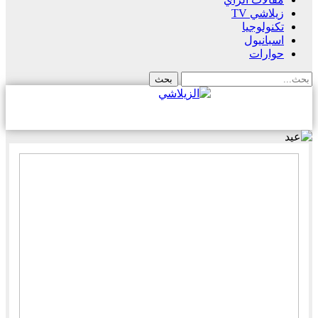
زيلاشي TV
تكنولوجيا
اسبانيول
حوارات