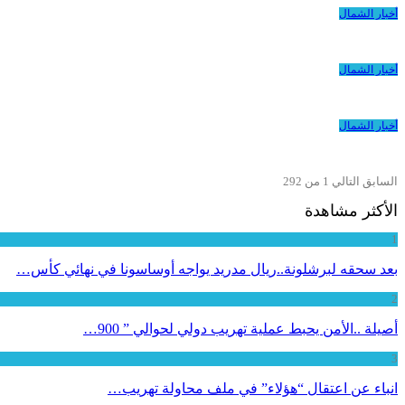
أخبار الشمال
أخبار الشمال
أخبار الشمال
السابق
التالي
1 من 292
الأكثر مشاهدة
1
بعد سحقه لبرشلونة..ريال مدريد يواجه أوساسونا في نهائي كأس…
2
أصيلة ..الأمن يحبط عملية تهريب دولي لحوالي ” 900…
3
انباء عن اعتقال “هؤلاء” في ملف محاولة تهريب…