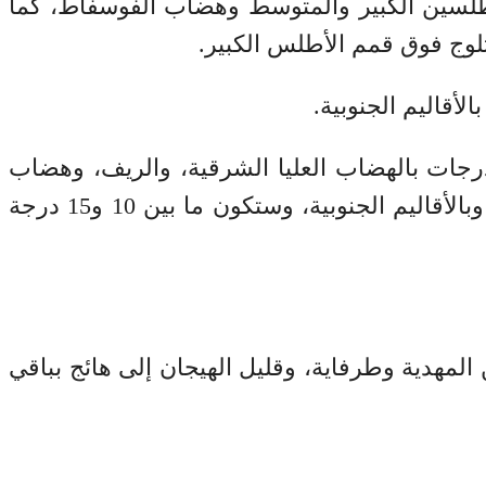
طلسين الكبير والمتوسط وهضاب الفوسفاط، كما
ج فوق قمم الأطلس الكبير.
لأقاليم الجنوبية.
اوح درجات الحرارة الدنيا ما بين ناقص 01 و05 درجات بمرتفعات الأطلس، ومابين 04 و10 درجات بالهضاب العليا الشرقية، والريف، وهضاب
الفوسفاط ووالماس، والسايس والجنوب الشرقي للبلاد، وما بين 15 و20 درجة بالسواحل الوسطى وبالأقاليم الجنوبية، وستكون ما بين 10 و15 درجة
 المهدية وطرفاية، وقليل الهيجان إلى هائج بباقي