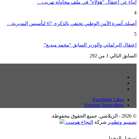
انباء عن اعتقال “هؤلاء” في ملف محاولة تهريب…
4
أصيلة..أسرة الأمن الوطني تحتفي بالذكرى 67 لتأسيس المديرية…
5
إعتقال البرلماني والوزير السابق “محمد مبديع”
السابق
التالي
1 من 292
Facebook
Likes
Youtube
Subscribers
© 2026 - الزيلاشي. جميع الحقوق محفوظة.
تصميم وتطوير
شركة
النجاح هوست
تسجيل الدخول