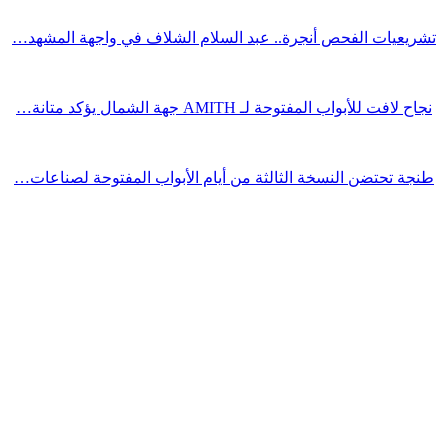
تشريعيات الفحص أنجرة.. عبد السلام الشلاف في واجهة المشهد…
نجاح لافت للأبواب المفتوحة لـ AMITH جهة الشمال يؤكد متانة…
طنجة تحتضن النسخة الثالثة من أيام الأبواب المفتوحة لصناعات…