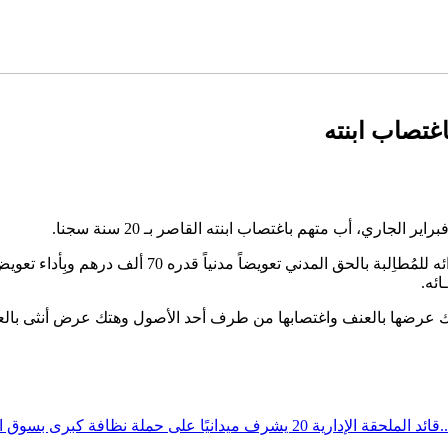
اغتصاب ابنته
وقضت المحكمة بإدانــة المُتهم والحُكم عليه بـ 20 سنة
ئه.
قة الإدارية 20 يشرف ميدانيًا على حملة نظافة كبرى بسوق الوردة