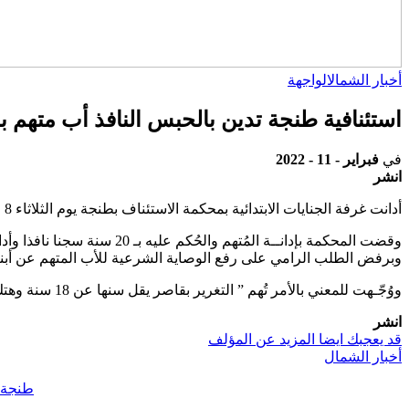
أخبار الشمال
الواجهة
استئنافية طنجة تدين بالحبس النافذ أب متهم ب
في
فبراير - 11 - 2022
انشر
أدانت غرفة الجنايات الابتدائية بمحكمة الاستئناف بطنجة يوم الثلاثاء 8 فبراير الجاري، أب متهم باغتصاب ابنته القاصر بـ 20 سنة سجنا.
وبرفض الطلب الرامي على رفع الوصاية الشرعية للأب المتهم عن أبنـا
ووُجّـهت للمعني بالأمر تُهم ” التغرير بقاصر يقل سنها عن 18 سنة وهتك عرضها بالعنف واغتصابها من طرف أحد الأصول وهتك عرض أنثى بالعنف “، حيث توبع في حالة اعتقال.
انشر
قد يعجبك ايضا
المزيد عن المؤلف
أخبار الشمال
طنجة..قائد الملح