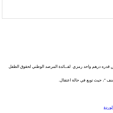
 سجنا نافذا وأدائه للمُطاِلبة بالحق المدني تعويضاً مدنياً قدره 70 ألف درهم وبِأداء تعويض قدره درهم واحد رمزي لفــائدة المرصد الوطني لحقوق الطفل