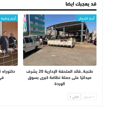
قد يعجبك ايضا
أخبار الشمال
أخبار وطنية
طنجة..قائد الملحقة الإدارية 20 يشرف
دكتوراه 
ميدانيًا على حملة نظافة كبرى بسوق
في
الوردة
السابق
التالي