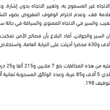
لاتجاه غير المسموح به، وتغيير الاتجاه بدون إشارة، و
علامة قف، وعدم احترام الوقوف المفروض بضوء التش
لمعيب، والسير في الاتجاه الممنوع، والسياقة في حالة سك
السير والجولان، أفاد البلاغ بأن مصالح الأمن تمكنت
وأشار المصدر ذاته إلى أن المبلغ المتحصل علي
فيما بلغ عدد العربات الموضوعة بالمحجز البلدي 5 آلاف و85 عربة، وعدد الوثائق المسحوبة ثما