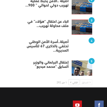
أصيلة ..الأمن يحبط عملية
تهريب دولي لحوالي ” 900…
3
انباء عن اعتقال “هؤلاء” في
ملف محاولة تهريب…
4
أصيلة..أسرة الأمن الوطني
تحتفي بالذكرى 67 لتأسيس
المديرية…
5
إعتقال البرلماني والوزير
السابق “محمد مبديع”
السابق
التالي
1 من 292