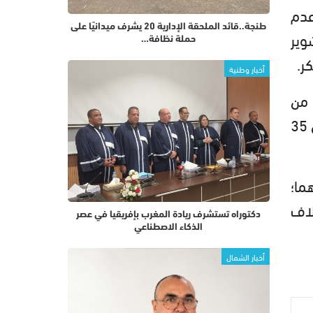
عدم
طنجة..قائد الملحقة الإدارية 20 يشرف ميدانيًا على
وير
حملة نظافة…
ر.
أخبار وطنية
 من
تسجيل 43 ألفا و851 مخالفة، وإنجاز ثمانية آلاف و630 محضرا أحيلت على النيابة العامة، واستخلاص 35
ه من هذه المخالفات بلغ 7 ملايين و215 ألفا و25 درهما؛
نية آلاف
دكتوراه تستشرف ريادة المغرب بإفريقيا في عصر
الذكاء الاصطناعي
أخبار الشمال