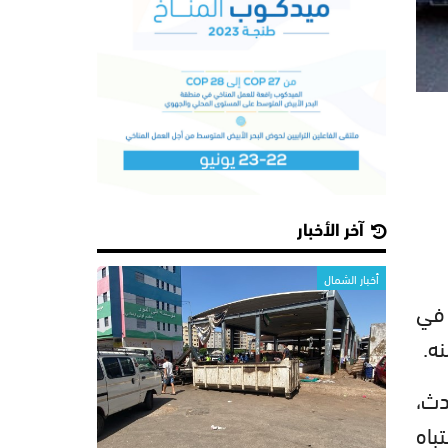
آخر الأخبار
أخبار الشمال
ت 78 منهم بليغة، في
دث،
باه