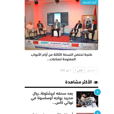
أخبار الشمال
طنجة تحتضن النسخة الثالثة من أيام الأبواب
المفتوحة لصناعات…
السابق
التالي
1 من 292
الأكثر مشاهدة
1
بعد سحقه لبرشلونة..ريال
مدريد يواجه أوساسونا في
نهائي كأس…
2