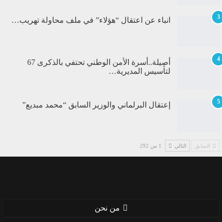
3
انباء عن اعتقال “هؤلاء” في ملف محاولة تهريب…
4
أصيلة..أسرة الأمن الوطني تحتفي بالذكرى 67
لتأسيس المديرية…
5
إعتقال البرلماني والوزير السابق “محمد مبديع”
السابق
التالي
1 من 292
من نحن