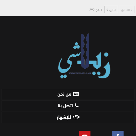
السابق
التالي
1 من 292
من نحن
اتصل بنا
للإشهار