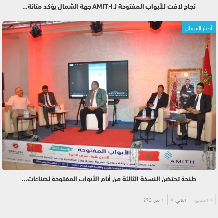
نجاح لافت للأبواب المفتوحة لـ AMITH جهة الشمال يؤكد متانة…
أخبار الشمال
طنجة تحتضن النسخة الثالثة من أيام الأبواب المفتوحة لصناعات…
السابق
التالي
1 من 292