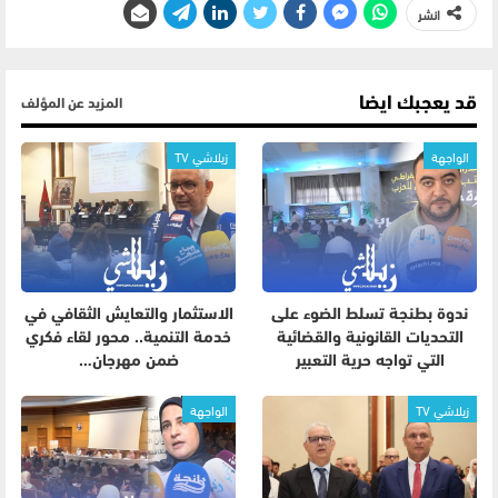
انشر
قد يعجبك ايضا
المزيد عن المؤلف
الواجهة
زيلاشي TV
ندوة بطنجة تسلط الضوء على
الاستثمار والتعايش الثقافي في
التحديات القانونية والقضائية
خدمة التنمية.. محور لقاء فكري
التي تواجه حرية التعبير
ضمن مهرجان…
زيلاشي TV
الواجهة