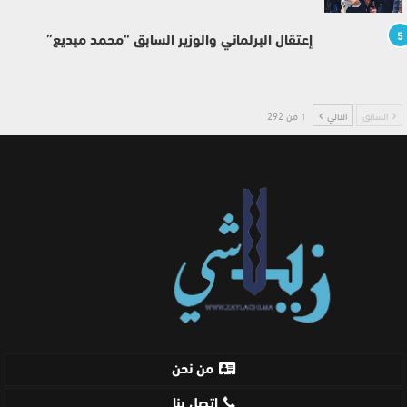
5
إعتقال البرلماني والوزير السابق “محمد مبديع”
السابق
التالي
1 من 292
من نحن
اتصل بنا