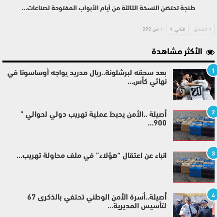
طنجة تحتضن النسخة الثالثة من أيام الأبواب المفتوحة لصناعات…
السابق
التالي
1 من 292
الأكثر مشاهدة
1
بعد سحقه لبرشلونة..ريال مدريد يواجه أوساسونا في
نهائي كأس…
2
أصيلة ..الأمن يحبط عملية تهريب دولي لحوالي ”
900…
3
انباء عن اعتقال “هؤلاء” في ملف محاولة تهريب…
4
أصيلة..أسرة الأمن الوطني تحتفي بالذكرى 67
لتأسيس المديرية…