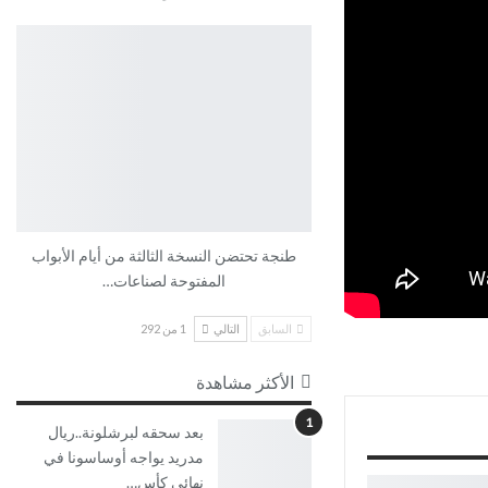
طنجة تحتضن النسخة الثالثة من أيام الأبواب
المفتوحة لصناعات…
السابق
التالي
1 من 292
الأكثر مشاهدة
1
بعد سحقه لبرشلونة..ريال
مدريد يواجه أوساسونا في
نهائي كأس…