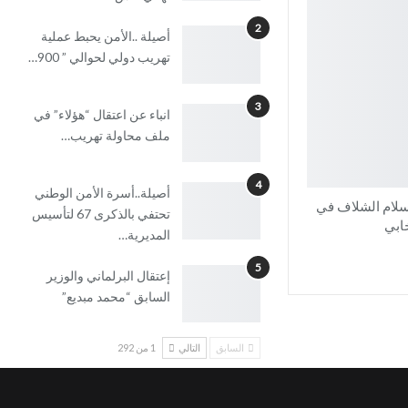
2
أصيلة ..الأمن يحبط عملية
تهريب دولي لحوالي ” 900…
3
انباء عن اعتقال “هؤلاء” في
ملف محاولة تهريب…
4
أصيلة..أسرة الأمن الوطني
سلام الشلاف في
تحتفي بالذكرى 67 لتأسيس
خابي
المديرية…
5
إعتقال البرلماني والوزير
السابق “محمد مبديع”
السابق
التالي
1 من 292