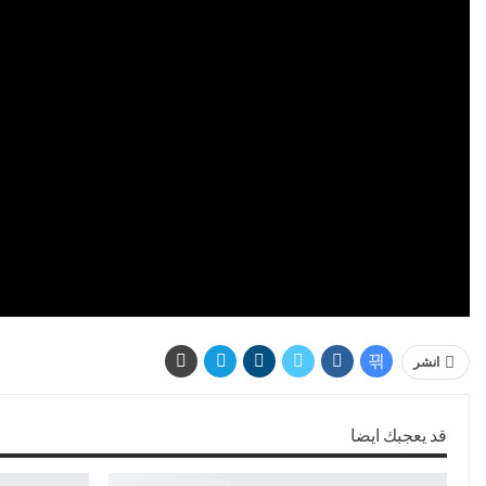
انشر
قد يعجبك ايضا