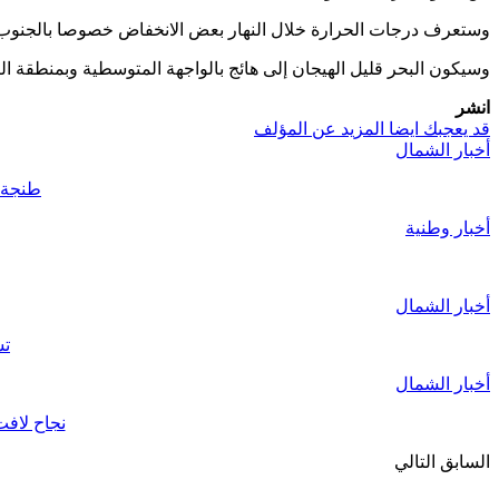
وستعرف درجات الحرارة خلال النهار بعض الانخفاض خصوصا بالجنوب و
وسيكون البحر قليل الهيجان إلى هائج بالواجهة المتوسطية وبمنطقة ال
انشر
قد يعجبك ايضا
المزيد عن المؤلف
أخبار الشمال
طنجة..قائد الملح
أخبار وطنية
أخبار الشمال
تش
أخبار الشمال
نجاح لافت للأبواب المفتوح
السابق
التالي