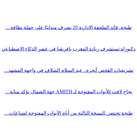
طنجة..قائد الملحقة الإدارية 20 يشرف ميدانيًا على حملة نظافة…
دكتوراه تستشرف ريادة المغرب بإفريقيا في عصر الذكاء الاصطناعي
تشريعيات الفحص أنجرة.. عبد السلام الشلاف في واجهة المشهد…
نجاح لافت للأبواب المفتوحة لـ AMITH جهة الشمال يؤكد متانة…
طنجة تحتضن النسخة الثالثة من أيام الأبواب المفتوحة لصناعات…