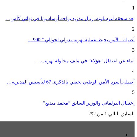
1
بعد سحقه لبرشلونة..ريال مدريد يواجه أوساسونا في نهائي كأس…
2
أصيلة ..الأمن يحبط عملية تهريب دولي لحوالي ” 900…
3
انباء عن اعتقال “هؤلاء” في ملف محاولة تهريب…
4
أصيلة..أسرة الأمن الوطني تحتفي بالذكرى 67 لتأسيس المديرية…
5
إعتقال البرلماني والوزير السابق “محمد مبديع”
السابق
التالي
1 من 292