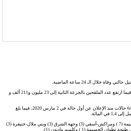
وأبرزت الوزارة، في النشرة اليومية لحصيلة (كوفيد-19)، أن 5 ملايين و831 ألفا و352 شخصا تلقوا الجرعة الثالثة من اللقاح المضاد للفيروس، فيما ارتفع عدد الملقحين بالجرعة الثانية إلى 23 مليون و211 ألف و
وأشارت النشرة إلى أن الحصيلة الجديدة للإصابات بالفيروس رفعت العدد الإجمالي لحالات الإصابة المؤكدة بالمملكة إلى مليون و161 ألفا و646 حالات منذ الإعلان عن أول حالة في 2 مارس 2020، فيما بلغ
وتتوزع حالات الإصابة المسجلة خلال الـ24 ساعة الأخيرة بين جهات الدار البيضاء-سطات (21) والرباط-سلا-القنيطرة (14) وطنجة تطوان الحسيمة (7 ) ومراكش-آسفي (3) وجهة الشرق (3) وبني ملال-خنيفرة (3)