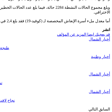
الاختراقي.
أما معدل ملء أسرة الإنعاش المخصصة لـ (كوفيد-19) فقد بلغ 2,4 في المائة.
انشر
قد يعجبك ايضا
المزيد عن المؤلف
أخبار الشمال
طنجة..قائد الملح
أخبار وطنية
أخبار الشمال
تش
أخبار الشمال
نجاح لافت للأبواب المفتوح
السابق
التالي