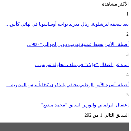
الأكثر مشاهدة
1
بعد سحقه لبرشلونة..ريال مدريد يواجه أوساسونا في نهائي كأس…
2
أصيلة ..الأمن يحبط عملية تهريب دولي لحوالي ” 900…
3
انباء عن اعتقال “هؤلاء” في ملف محاولة تهريب…
4
أصيلة..أسرة الأمن الوطني تحتفي بالذكرى 67 لتأسيس المديرية…
5
إعتقال البرلماني والوزير السابق “محمد مبديع”
السابق
التالي
1 من 292