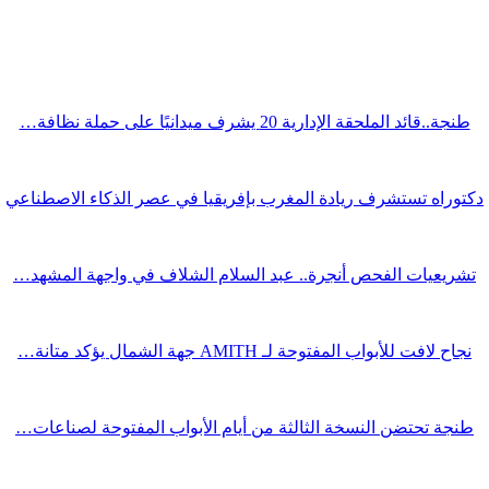
طنجة..قائد الملحقة الإدارية 20 يشرف ميدانيًا على حملة نظافة…
دكتوراه تستشرف ريادة المغرب بإفريقيا في عصر الذكاء الاصطناعي
تشريعيات الفحص أنجرة.. عبد السلام الشلاف في واجهة المشهد…
نجاح لافت للأبواب المفتوحة لـ AMITH جهة الشمال يؤكد متانة…
طنجة تحتضن النسخة الثالثة من أيام الأبواب المفتوحة لصناعات…