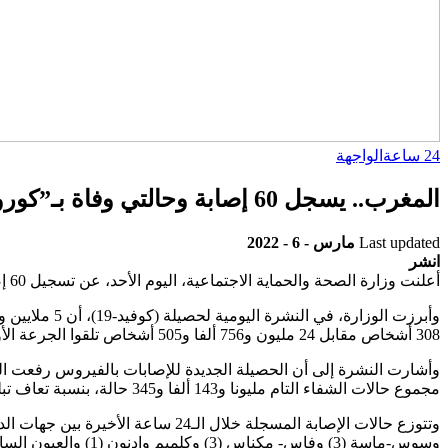
24 ساعة
الواجهة
المغرب.. يسجل 60 إصابة وحالتي وفاة بـ”كورونا” في 24 ساعة
Last updated
مارس - 6 - 2022
انشر
أعلنت وزارة الصحة والحماية الاجتماعية، اليوم الأحد، عن تسجيل 60 إصابة جديدة بفيروس (كوفيد-19)، مقابل تعافي 453 شخصا، فيما تم تسجيل حالتي وفاة خلال الـ 24 ساعة الماضية.
308 أشخاص مقابل 24 مليون و756 ألفا و505 أشخاص تلقوا الجرعة الأولى.
مجموع حالات الشفاء التام مليونا و143 ألفا و345 حالة، بنسبة تعاف تبلغ 98,4 في المائة، فيما بلغ عدد الوفيات 16 ألفا و17 حالة، بنسبة فتك تصل إلى 1,4 في المائة.
وسوس-ماسة (3) وفاس- مكناس (3) وكلميم وادنون (1) والعيون الساقية الحمراء (1) والداخلة وداي الذهب (1) . أما الوفيات فتتوزع بين جهتي طنجة تطوان الحسيمة (1 ) وكلميم وادنون (1).