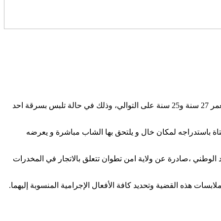
تمكنت عناصر فرقة الابحاث للشرطة القضائية بمنطقة امن بني مكادة مساء يوم أمس السبت ،من توقيف شاب 27 سنة و فتاة يبلغان من العمر 27 سنة و25 سنة على التوالي، وذلك في حالة تلبس بسرقة احد
اة باستدراجه لمكان خال و يلتحق بها الشاب مباشرة و يعرضه
 المديرية العامة للامن الوطني أظهرت أنه يشكل موضوع 18 برقية بحث على الصعيد الوطني ،صادرة عن ولاية امن تطوان تتعلق بالاتجار في المخدرات
سات هذه القضية وتحديد كافة الأفعال الإجرامية المنسوبة إليهما.