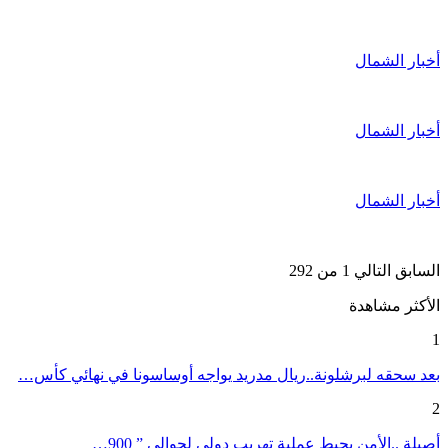
أخبار الشمال
أخبار الشمال
أخبار الشمال
السابق
التالي
1 من 292
الأكثر مشاهدة
1
بعد سحقه لبرشلونة..ريال مدريد يواجه أوساسونا في نهائي كأس…
2
أصيلة ..الأمن يحبط عملية تهريب دولي لحوالي ” 900…