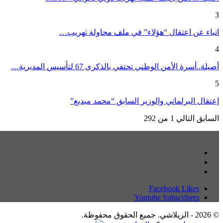
3
انباء عن اعتقال “هؤلاء” في ملف محاولة تهريب…
4
أصيلة..أسرة الأمن الوطني تحتفي بالذكرى 67 لتأسيس المديرية…
5
إعتقال البرلماني والوزير السابق “محمد مبديع”
السابق
التالي
1 من 292
Facebook
Likes
Youtube
Subscribers
© 2026 - الزيلاشي. جميع الحقوق محفوظة.