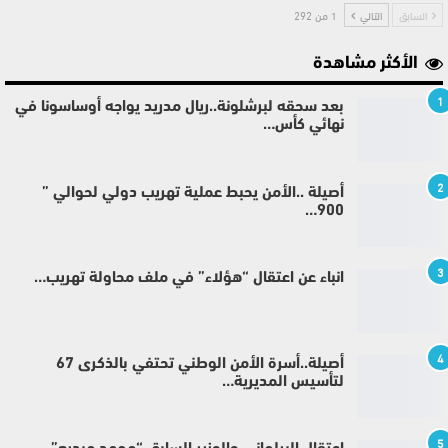
السابق
التالي
1 من 292
الأكثر مشاهدة
1
بعد سحقه لبرشلونة..ريال مدريد يواجه أوساسونا في
نهائي كأس…
2
أصيلة ..الأمن يحبط عملية تهريب دولي لحوالي ”
900…
3
انباء عن اعتقال “هؤلاء” في ملف محاولة تهريب…
4
أصيلة..أسرة الأمن الوطني تحتفي بالذكرى 67
لتأسيس المديرية…
5