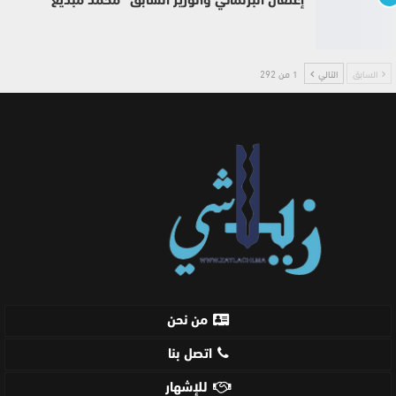
إعتقال البرلماني والوزير السابق “محمد مبديع”
السابق
التالي
1 من 292
من نحن
اتصل بنا
للإشهار