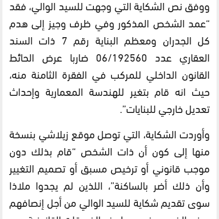
ووفق نص الشكاية التي وجهت للسيد الوالي، فقد
“عمد الشخص المذكور وفي ظرف وجيز إلى هدم
كل الجدران ومعظم البناية رقم 7 ذات السند
العقاري عدد 06/192560 ضاربا عرض الحائط
القانون الداخلي للمركب في الفقرة الثامنة منه،
حيث انه قام بتغير للهندسة المعمارية وإحداث
تعديل خارجي للبنايات”.
وأوردت الشكاية، التي توصل موقع زيلاشي بنسخة
منها إلى كون أن ذات الشخص “قام بذلك دون
موجب قانوني أو ترخيص مسبق أو تصميم التغيير
وأن ذلك أضر بالساكنة”، اللذين لم يجدوا ملاذا
سوى تقديم شكاية للسيد الوالي من أجل إنصافهم
ورفع الضرر ووضع حد لهذه الخروقات القانونية.