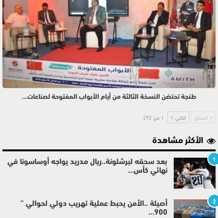
طنجة تحتضن النسخة الثالثة من أيام الأبواب المفتوحة لصناعات…
السابق
التالي
1 من 292
الأكثر مشاهدة
1
بعد سحقه لبرشلونة..ريال مدريد يواجه أوساسونا في
نهائي كأس…
2
أصيلة ..الأمن يحبط عملية تهريب دولي لحوالي ”
900…