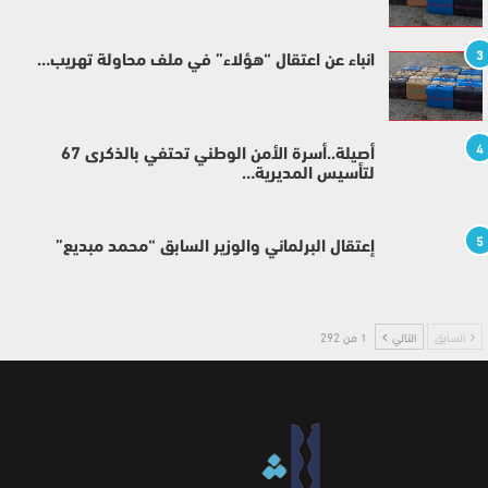
3
انباء عن اعتقال “هؤلاء” في ملف محاولة تهريب…
4
أصيلة..أسرة الأمن الوطني تحتفي بالذكرى 67
لتأسيس المديرية…
5
إعتقال البرلماني والوزير السابق “محمد مبديع”
السابق
التالي
1 من 292