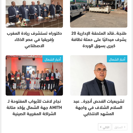
طنجة..قائد الملحقة الإدارية 20
دكتوراه تستشرف ريادة المغرب
يشرف ميدانيًا على حملة نظافة
بإفريقيا في عصر الذكاء
كبرى بسوق الوردة
الاصطناعي
أخبار الشمال
أخبار الشمال
تشريعيات الفحص أنجرة.. عبد
نجاح لافت للأبواب المفتوحة لـ
السلام الشلاف في واجهة
AMITH جهة الشمال يؤكد متانة
المشهد الانتخابي
الشراكة المغربية الصينية
السابق
التالي