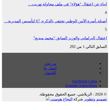
انباء عن اعتقال “هؤلاء” في ملف محاولة تهريب…
4
أصيلة..أسرة الأمن الوطني تحتفي بالذكرى 67 لتأسيس المديرية…
5
إعتقال البرلماني والوزير السابق “محمد مبديع”
السابق
التالي
1 من 292
من نحن
اتصل بنا
للإشهار
Facebook
Likes
Youtube
Subscribers
© 2026 - الزيلاشي. جميع الحقوق محفوظة.
تصميم وتطوير
شركة
النجاح هوست