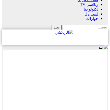
زيلاشي TV
تكنولوجيا
اسبانيول
حوارات