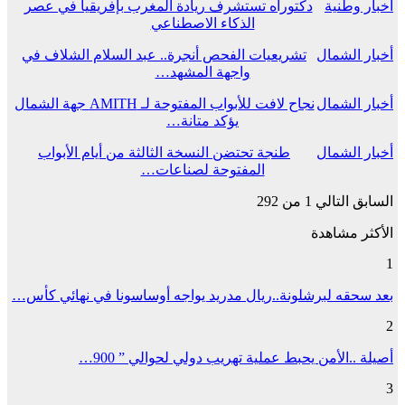
أخبار وطنية
دكتوراه تستشرف ريادة المغرب بإفريقيا في عصر
الذكاء الاصطناعي
أخبار الشمال
تشريعيات الفحص أنجرة.. عبد السلام الشلاف في
واجهة المشهد…
أخبار الشمال
نجاح لافت للأبواب المفتوحة لـ AMITH جهة الشمال
يؤكد متانة…
أخبار الشمال
طنجة تحتضن النسخة الثالثة من أيام الأبواب
المفتوحة لصناعات…
السابق
التالي
1 من 292
الأكثر مشاهدة
1
بعد سحقه لبرشلونة..ريال مدريد يواجه أوساسونا في نهائي كأس…
2
أصيلة ..الأمن يحبط عملية تهريب دولي لحوالي ” 900…
3