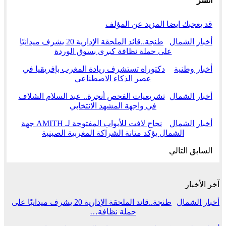
انشر
قد يعجبك ايضا
المزيد عن المؤلف
أخبار الشمال
طنجة..قائد الملحقة الإدارية 20 يشرف ميدانيًا
على حملة نظافة كبرى بسوق الوردة
أخبار وطنية
دكتوراه تستشرف ريادة المغرب بإفريقيا في
عصر الذكاء الاصطناعي
أخبار الشمال
تشريعيات الفحص أنجرة.. عبد السلام الشلاف
في واجهة المشهد الانتخابي
أخبار الشمال
نجاح لافت للأبواب المفتوحة لـ AMITH جهة
الشمال يؤكد متانة الشراكة المغربية الصينية
السابق
التالي
آخر الأخبار
أخبار الشمال
طنجة..قائد الملحقة الإدارية 20 يشرف ميدانيًا على
حملة نظافة…