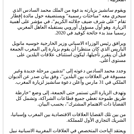
ويقوم سانشيز بزيارته بدعوة من الملك محمد السادس الذي
سيجري معه “مباحثات رسمية” ويستضيفه حول مائدة إفطار
تقام “على شرف ضيف جلالته الكريم”، في مؤشر على أهمية
الزيارة. وهو أول مسؤول أوروبي يستقبله العاهل المغربي
رسميا منذ بدء جائحة كوفيد في 2020.
ويرافق رئيس الوزراء الاسباني وزير الخارجية خوسيه مانويل
الباريس الذي كان منتظرا أن يقوم بزيارة إلى المغرب الجمعة
قبل أن يتقرر تأجيلها، ليكون استئناف علاقات البلدين على
مستوى أعلى.
وجدد محمد السادس دعوته إلى “تدشين مرحلة جديدة وغير
مسبوقة في العلاقات بين البلدين”، وفق بيان صدر عن الديوان
الملكي في 31 مارس وأعلن دعوة سانشيز لزيارة المغرب.
وتهدف الزيارة التي تستمر حتى الجمعة، إلى وضع “خارطة
طريق طموحة تغطي جميع قطاعات الشراكة، وتشمل كل
القضايا ذات الاهتمام المشترك”، بحسب البيان.
من بين تلك القضايا العلاقات الاقتصادية بين المغرب وإسبانيا،
الشريك التجاري الأول للمملكة.
ويعتقد الباحث المتخصص في العلاقات المغربية الاسبانية نبيل