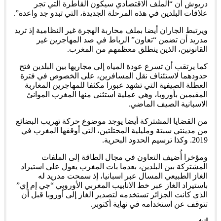
دريوش أن “الملف الاقتصادي سيكون القاطرة التي تجر
علاقات البلدين في هذه المرحلة الجديدة، التي تبدو جد واعدة”.
ويرتبط الجاران أيضا بملف محاربة الهجرة غير النظامية إذ تريد
مدريد أن تضمن “تعاون” الرباط في صد المهاجرين غير
القانونين، الذين ينطلق معظمهم من المغرب.
كما يرتقب أن تسرع عودة المياه إلى مجاريها بين البلدين فتح
حدودهما لاستئناف نقل المسافرين، على الخصوص في فترة
العطلة الصيفية التي تشهد عبورا مكثفا للمهاجرين المغاربة
المقيمين بأوروبا، وهي عملية استثنى منها المغرب الموانئ
الاسبانية الصيف الماضي.
من القضايا المشتركة أيضا يوجد موضوع حركة تهريب البضائع
من مدينتي سبتة ومليلية المحتلتين، التي أوقفها المغرب في
2019. وكذا ترسيم الحدود البحرية.
ومؤخرا أُضيف التعاون في مجال الطاقة إلى الملفات
المشتركة بين البلدين، بعدما بات المغرب يعول على استيراد
الغاز الطبيعي المسال عبر اسبانيا، إذ سمحت مدريد له
باستيراد الغاز عبر خط الانابيب المغربي الأوروبي “جي إم إي”
الذي كانت الجزائر تستخدمه لتصدير الغاز إلى أوروبا قبل أن
تتوقف عن استخدامه في نهاية أكتوبر.