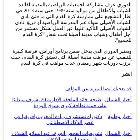
الدوري عرف مشاركة الجمعيات الرياضية بالمدينة لفائدة
الشباب والأطفال من مواليد سنة 1999 حتى سنة 2013 في
إطار التشجيع على ممارسة كرة القدم التي ما فتئ نادي
الشباب الأصيلي سواء عبر المدرسة الرياضية أو فريق نادي
الشباب الأصيلي التأكيد عليها عبر العمل بشكل مستمر من
أجل أطفال وشباب مدينة أصيلة تحت شعار “كرة القدم
للجميع”.
ويعتبر الدوري الذي يدخل ضمن برنامج أوراش، فرصة كبيرة
للتنقيب عن مواهب مدينة أصيلة التي تعشق كرة القدم، حيث
أبرزت دوريات شهر رمضان عدت مواهب في كرة القدم
انشر
قد يعجبك ايضا
المزيد عن المؤلف
أخبار الشمال
طنجة..قائد الملحقة الإدارية 20 يشرف ميدانيًا
على حملة نظافة كبرى بسوق الوردة
أخبار وطنية
دكتوراه تستشرف ريادة المغرب بإفريقيا في
عصر الذكاء الاصطناعي
أخبار الشمال
تشريعيات الفحص أنجرة.. عبد السلام الشلاف
في واجهة المشهد الانتخابي