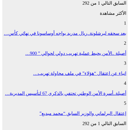
السابق
التالي
1 من 292
الأكثر مشاهدة
1
بعد سحقه لبرشلونة..ريال مدريد يواجه أوساسونا في نهائي كأس…
2
أصيلة ..الأمن يحبط عملية تهريب دولي لحوالي ” 900…
3
انباء عن اعتقال “هؤلاء” في ملف محاولة تهريب…
4
أصيلة..أسرة الأمن الوطني تحتفي بالذكرى 67 لتأسيس المديرية…
5
إعتقال البرلماني والوزير السابق “محمد مبديع”
السابق
التالي
1 من 292