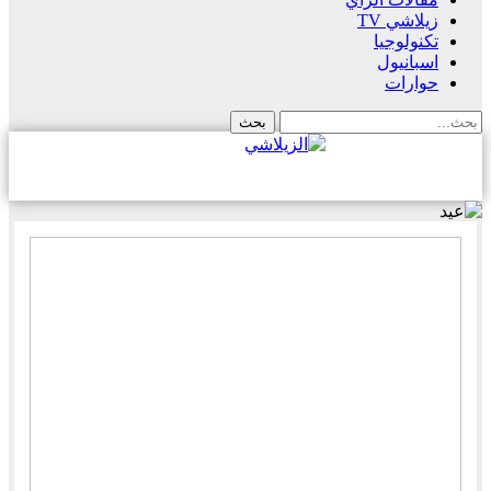
زيلاشي TV
تكنولوجيا
اسبانيول
حوارات