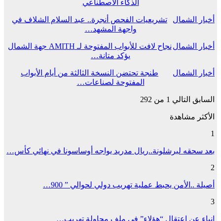
الذكاء الاصطناعي
أخبار الشمال
تشريعيات الفحص أنجرة.. عبد السلام الشلاف في
واجهة المشهد…
أخبار الشمال
نجاح لافت للأبواب المفتوحة لـ AMITH جهة الشمال
يؤكد متانة…
أخبار الشمال
طنجة تحتضن النسخة الثالثة من أيام الأبواب
المفتوحة لصناعات…
السابق
التالي
1 من 292
الأكثر مشاهدة
1
بعد سحقه لبرشلونة..ريال مدريد يواجه أوساسونا في نهائي كأس…
2
أصيلة ..الأمن يحبط عملية تهريب دولي لحوالي ” 900…
3
انباء عن اعتقال “هؤلاء” في ملف محاولة تهريب…