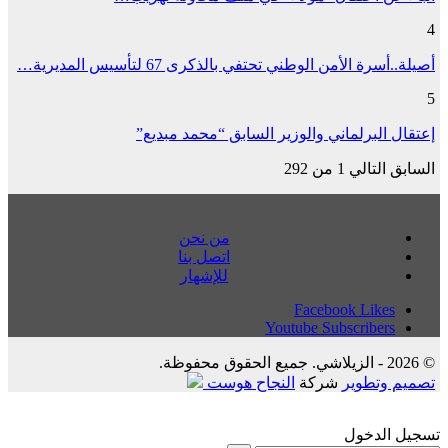
4
أصيلة..أسرة الأمن الوطني تحتفي بالذكرى 67 لتأسيس المديرية…
5
إعتقال البرلماني والوزير السابق “محمد مبديع”
السابق
التالي
1 من 292
من نحن
اتصل بنا
للإشهار
Facebook
Likes
Youtube
Subscribers
© 2026 - الزيلاشي. جميع الحقوق محفوظة.
تصميم وتطوير
شركة
النجاح هوست
تسجيل الدخول