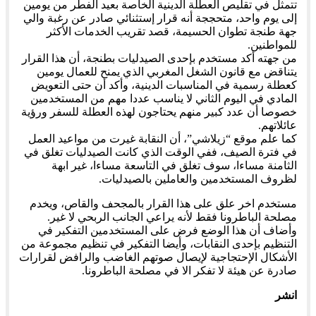
تتمثل في تقليص العطلة الدينية الخاصة بعيد الفطر من يومين
إلى يوم واحد، متحججة أنه قرار إستثنائي صادر عن رغبة والي
جهة طنجة تطوان الحسيمة، قصد تقريب الخدمات الأكثر
للمواطنين.
من جهته أكد مستخدم بإحدى الصيدليات بطنجة، أن هذا القرار
يتناقض مع قانون الشغل المغربي الذي يمنح للعمال يومين
كعطلة رسمية في المناسبات الدينية، وأكد أن حتى التعويض
المادي في اليوم الثاني لا يناسب عددا مهم من المستخدمين
خصوصا أن عدد كبير منهم يحتاجون لهذه العطلة للسفر ورؤية
عائلاتهم.
كما علم موقع “زيلاشي”، أن النقابة غيرت من مواعيد العمل
في فترة الصيف، ففي الوقت الذي كانت الصيدليات تغلق في
الثامنة مساءا، سوف تغلق في التاسعة مساءا، غير ابهة
لظروف المستخدمين والعاملين بالصيدليات.
مستخدم اخر علق على هذا القرار بالمجحف والقاص، ويخدم
مصلحة الباطرونا فقط لأنه يراعي الجانب الربحي لا غير.
وأضاف أن هذا الوضع فرض على المستخدمين التفكير في
التنظيم بإحدى النقابات، وأيضا التفكير في تنظيم مجموعة من
الأشكال الإحتجاجية لإيصال صوتهم الغاضب والرافض لقرارات
صادرة عن هيئة لا تفكر الا في مصلحة الباطرونا.
انشر