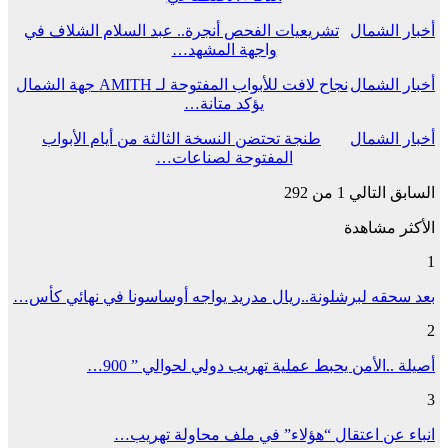
أخبار الشمال
تشريعيات الفحص أنجرة.. عبد السلام الشلاف في
واجهة المشهد…
أخبار الشمال
نجاح لافت للأبواب المفتوحة لـ AMITH جهة الشمال
يؤكد متانة…
أخبار الشمال
طنجة تحتضن النسخة الثالثة من أيام الأبواب
المفتوحة لصناعات…
السابق
التالي
1 من 292
الأكثر مشاهدة
1
بعد سحقه لبرشلونة..ريال مدريد يواجه أوساسونا في نهائي كأس…
2
أصيلة ..الأمن يحبط عملية تهريب دولي لحوالي ” 900…
3
انباء عن اعتقال “هؤلاء” في ملف محاولة تهريب…