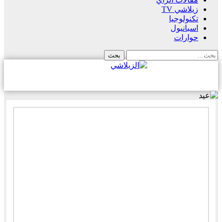
زيلاشي TV
تكنولوجيا
اسبانيول
حوارات