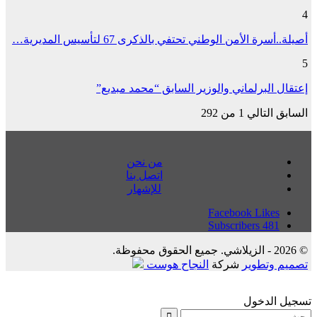
4
أصيلة..أسرة الأمن الوطني تحتفي بالذكرى 67 لتأسيس المديرية…
5
إعتقال البرلماني والوزير السابق “محمد مبديع”
السابق
التالي
1 من 292
من نحن
اتصل بنا
للإشهار
Facebook
Likes
Subscribers
481
© 2026 - الزيلاشي. جميع الحقوق محفوظة.
تصميم وتطوير
شركة
النجاح هوست
تسجيل الدخول