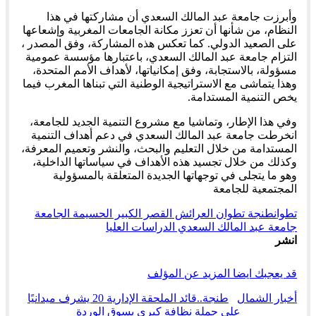
وأبرزت جامعة عبد المالك السعدي أن مشاركتها في هذا
النظام، من شأنها أن تعزز مكانة الجامعات المغربية وإشعاعها
على الصعيد الدولي. كما تعكس هذه المشاركة، وفق المصدر ،
التزام جامعة عبد المالك السعدي، باعتبارها مؤسسة عمومية
مسؤولة، بالاستجابة، وفق إمكانياتها، لأهداف الأمم المتحدة،
وهذا يتماشى مع الاستراتيجية الوطنية التي تبناها المغرب فيما
يخص التنمية المستدامة.
وفي هذا الإطار، وتماشيا مع مشروع التنمية الجديد للجامعة،
انخرطت جامعة عبد المالك السعدي في دعم أهداف التنمية
المستدامة من خلال التعليم والبحث، والنشر وتعميم المعرفة،
وكذلك من خلال تجسيد هذه الأهداف في سياساتها الداخلية،
وهو ما يتجلى في توجهاتها الجديدة المتعلقة بالمسؤولية
المجتمعية للجامعة
تطوان
طنجة تطوان العرائش القصر الكبير الحسيمة الجامعة
جامعة عبد المالك السعدي الدراسات العليا
انشر
قد يعجبك ايضا
المزيد عن المؤلف
أخبار الشمال
طنجة..قائد الملحقة الإدارية 20 يشرف ميدانيًا
على حملة نظافة كبرى بسوق الوردة