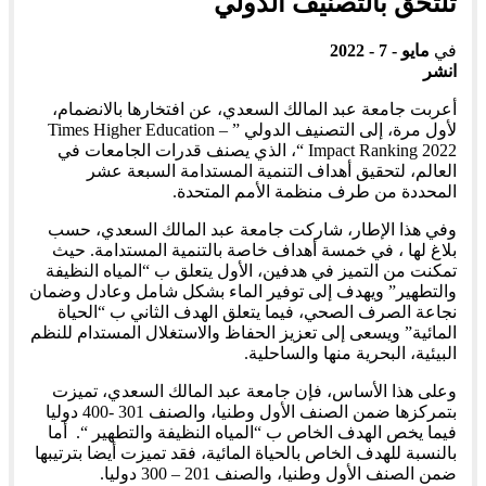
تلتحق بالتصنيف الدولي
في
مايو - 7 - 2022
انشر
أعربت جامعة عبد المالك السعدي، عن افتخارها بالانضمام،
لأول مرة، إلى التصنيف الدولي ” Times Higher Education –
Impact Ranking 2022 “، الذي يصنف قدرات الجامعات في
العالم، لتحقيق أهداف التنمية المستدامة السبعة عشر
المحددة من طرف منظمة الأمم المتحدة.
وفي هذا الإطار، شاركت جامعة عبد المالك السعدي، حسب
بلاغ لها ، في خمسة أهداف خاصة بالتنمية المستدامة. حيث
تمكنت من التميز في هدفين، الأول يتعلق ب “المياه النظيفة
والتطهير” ويهدف إلى توفير الماء بشكل شامل وعادل وضمان
نجاعة الصرف الصحي، فيما يتعلق الهدف الثاني ب “الحياة
المائية” ويسعى إلى تعزيز الحفاظ والاستغلال المستدام للنظم
البيئية، البحرية منها والساحلية.
وعلى هذا الأساس، فإن جامعة عبد المالك السعدي، تميزت
بتمركزها ضمن الصنف الأول وطنيا، والصنف 301 -400 دوليا
فيما يخص الهدف الخاص ب “المياه النظيفة والتطهير “. أما
بالنسبة للهدف الخاص بالحياة المائية، فقد تميزت أيضا بترتيبها
ضمن الصنف الأول وطنيا، والصنف 201 – 300 دوليا.