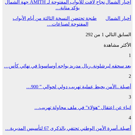
أخبار الشمال
نجاح لافت للأبواب المفتوحة لـ AMITH جهة الشمال
يؤكد متانة…
أخبار الشمال
طنجة تحتضن النسخة الثالثة من أيام الأبواب
المفتوحة لصناعات…
السابق
التالي
1 من 292
الأكثر مشاهدة
1
بعد سحقه لبرشلونة..ريال مدريد يواجه أوساسونا في نهائي كأس…
2
أصيلة ..الأمن يحبط عملية تهريب دولي لحوالي ” 900…
3
انباء عن اعتقال “هؤلاء” في ملف محاولة تهريب…
4
أصيلة..أسرة الأمن الوطني تحتفي بالذكرى 67 لتأسيس المديرية…