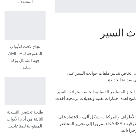
المشهد…
دث السير
نجاح لافت للأبواب
المفتوحة لـ AMITH
جهة الشمال يؤكد
متانة…
ج، الخاص بتدبير ملفات حوادث السير على
بمدينة الجديدة.
د، موجه بالأساس لتسهيل إنجاز المساطر القضائية الخاصة بحوادث السير،
امج لعدة اختبارات تقنية وتعديلات برمجية أخذت
طنجة تحتضن النسخة
 الأطراف والمركبات بشكل آلي، بالاعتماد على
الثالثة من أيام الأبواب
قواعد المعطيات التعريفية الخاصة بالجيل الجديد من البطاقة الوطنية للتعريف الإلكترونية، وكذا قاعدة معطيات المركبات التي توفرها الوكالة الوطنية للسلامة الطرقية « NARSA »، مرورا إلى تحرير المحاضر
المفتوحة لصناعات…
إجراءات.