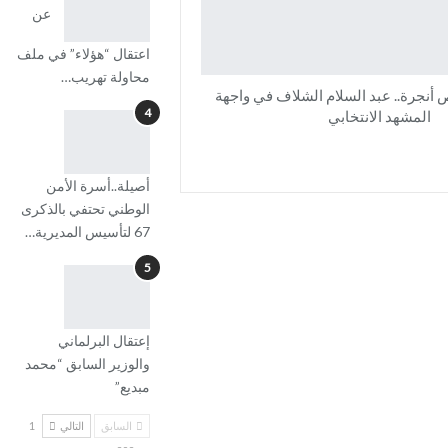
عن
اعتقال “هؤلاء” في ملف
محاولة تهريب…
أنجرة.. عبد السلام الشلاف في واجهة
4
المشهد الانتخابي
أصيلة..أسرة الأمن
الوطني تحتفي بالذكرى
67 لتأسيس المديرية…
5
إعتقال البرلماني
والوزير السابق “محمد
مبديع”
السابق
التالي
1