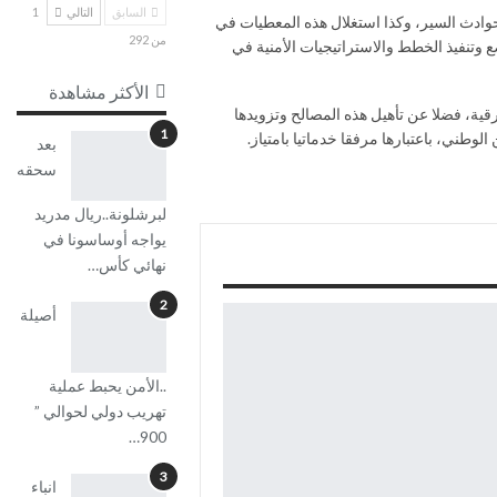
السابق
التالي
1
حوادث السير، وكذا استغلال هذه المعطيات في
من 292
وتنفيذ الخطط والاستراتيجيات الأمنية في
الأكثر مشاهدة
قية، فضلا عن تأهيل هذه المصالح وتزويدها
1
وطني، باعتبارها مرفقا خدماتيا بامتياز.
بعد
سحقه
لبرشلونة..ريال مدريد
يواجه أوساسونا في
نهائي كأس…
2
أصيلة
..الأمن يحبط عملية
تهريب دولي لحوالي ”
900…
3
انباء