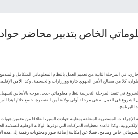
معلوماتي الخاص بتدبير محاضر حوا
جاري، في المرحلة الثانية من تعميم العمل بالنظام المعلوماتي المتكامل والمندم
ن، كلا من مصالح الأمن الجهوي بتازة وورزازات والحسيمة، وكذا الأمن الإقليمي 
ديرية العامة للأمن الوطني قد أعلنت، في حصيلتها لسنة 2019، عن الشروع في تنفيذ المرحلة التجريبية لنظام معلوماتي جدي
ل الشروع في العمل به في مرحلة أولى بولاية أمن القنيطرة، خضع خلالها هذا البرن
ا البرنامج.
ة الإجراءات المسطرية المتعلقة بمعاينة حوادث السير، انطلاقا من تضمين هويات
ج معلوماتي خاص ومدمج، فضلا عن إمكانية إضافة صور ومحتويات رقمية إلى هذه ال