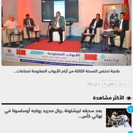
طنجة تحتضن النسخة الثالثة من أيام الأبواب المفتوحة لصناعات…
السابق
التالي
1 من 292
الأكثر مشاهدة
1
بعد سحقه لبرشلونة..ريال مدريد يواجه أوساسونا في
نهائي كأس…