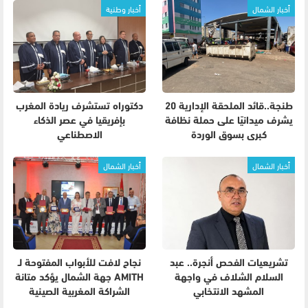
أخبار الشمال
أخبار وطنية
طنجة..قائد الملحقة الإدارية 20
دكتوراه تستشرف ريادة المغرب
يشرف ميدانيًا على حملة نظافة
بإفريقيا في عصر الذكاء
كبرى بسوق الوردة
الاصطناعي
أخبار الشمال
أخبار الشمال
تشريعيات الفحص أنجرة.. عبد
نجاح لافت للأبواب المفتوحة لـ
السلام الشلاف في واجهة
AMITH جهة الشمال يؤكد متانة
المشهد الانتخابي
الشراكة المغربية الصينية