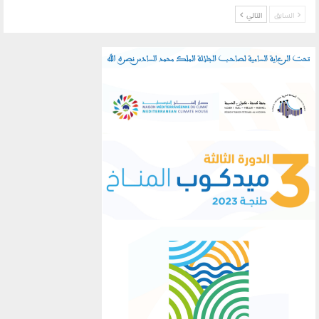
السابق
التالي