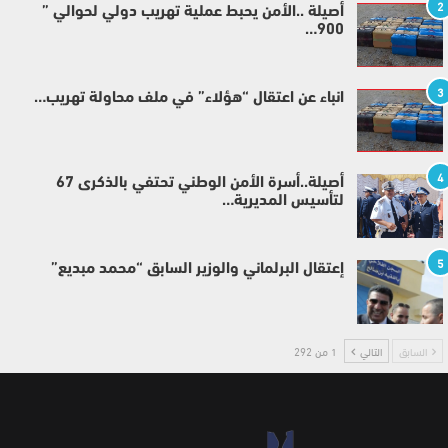
2
أصيلة ..الأمن يحبط عملية تهريب دولي لحوالي ”
900…
3
انباء عن اعتقال “هؤلاء” في ملف محاولة تهريب…
4
أصيلة..أسرة الأمن الوطني تحتفي بالذكرى 67
لتأسيس المديرية…
5
إعتقال البرلماني والوزير السابق “محمد مبديع”
السابق
التالي
1 من 292