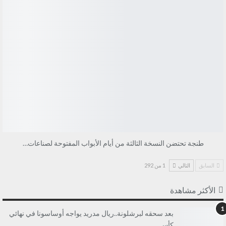
طنجة تحتضن النسخة الثالثة من أيام الأبواب المفتوحة لصناعات…
السابق
التالي
1 من 292
الأكثر مشاهدة
1
بعد سحقه لبرشلونة..ريال مدريد يواجه أوساسونا في نهائي
كأس…