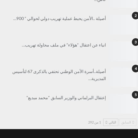
2
أصيلة ..الأمن يحبط عملية تهريب دولي لحوالي ” 900…
3
انباء عن اعتقال “هؤلاء” في ملف محاولة تهريب…
4
أصيلة..أسرة الأمن الوطني تحتفي بالذكرى 67 لتأسيس
المديرية…
5
إعتقال البرلماني والوزير السابق “محمد مبديع”
السابق
التالي
1 من 292