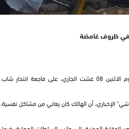
 في ظروف غامضة
فجع ساكنة حي المرس بطنجة، صباح اليوم الاثنين 08 غشت الجاري، على فاجعة انتحار
ي” الإخباري، أن الهالك كان يعاني من مشاكل نفسية، 
 الوقاية المدنية، إلى جانب السلطات المحلية، فيما 