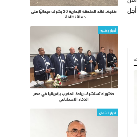
أجل
طنجة..قائد الملحقة الإدارية 20 يشرف ميدانيًا على
حملة نظافة…
أخبار وطنية
لف
دكتوراه تستشرف ريادة المغرب بإفريقيا في عصر
الذكاء الاصطناعي
أخبار الشمال