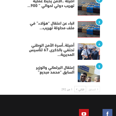
أصيلة ..الأمن يحبط عملية
تهريب دولي لحوالي ” 900…
3
انباء عن اعتقال “هؤلاء” في
ملف محاولة تهريب…
4
أصيلة..أسرة الأمن الوطني
تحتفي بالذكرى 67 لتأسيس
المديرية…
5
إعتقال البرلماني والوزير
السابق “محمد مبديع”
السابق
التالي
1 من 292