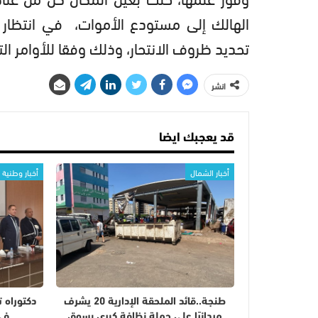
الهالك إلى مستودع الأموات، في انتظار إ
تحديد ظروف الانتحار، وذلك وفقا للأوامر التي
انشر
قد يعجبك ايضا
أخبار الشمال
أخبار وطنية
طنجة..قائد الملحقة الإدارية 20 يشرف
دكتوراه 
ميدانيًا على حملة نظافة كبرى بسوق
في