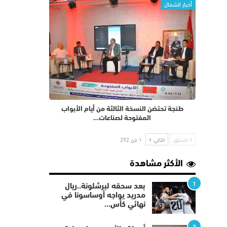
أخبار الشمال
طنجة تحتضن النسخة الثالثة من أيام الأبواب
المفتوحة لصناعات…
السابق
التالي
1 من 292
الأكثر مشاهدة
1
بعد سحقه لبرشلونة..ريال
مدريد يواجه أوساسونا في
نهائي كأس…
2